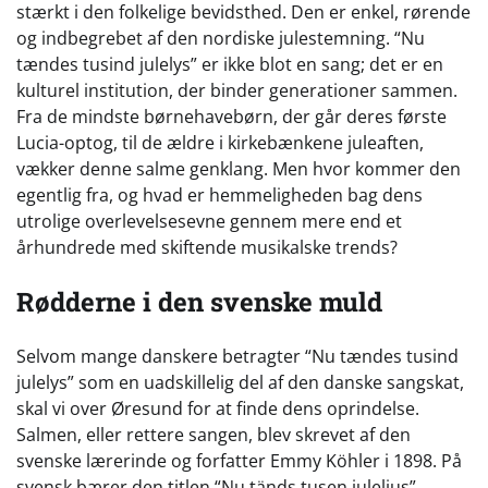
stærkt i den folkelige bevidsthed. Den er enkel, rørende
og indbegrebet af den nordiske julestemning. “Nu
tændes tusind julelys” er ikke blot en sang; det er en
kulturel institution, der binder generationer sammen.
Fra de mindste børnehavebørn, der går deres første
Lucia-optog, til de ældre i kirkebænkene juleaften,
vækker denne salme genklang. Men hvor kommer den
egentlig fra, og hvad er hemmeligheden bag dens
utrolige overlevelsesevne gennem mere end et
århundrede med skiftende musikalske trends?
Rødderne i den svenske muld
Selvom mange danskere betragter “Nu tændes tusind
julelys” som en uadskillelig del af den danske sangskat,
skal vi over Øresund for at finde dens oprindelse.
Salmen, eller rettere sangen, blev skrevet af den
svenske lærerinde og forfatter Emmy Köhler i 1898. På
svensk bærer den titlen “Nu tänds tusen juleljus”.