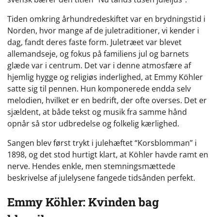
Tiden omkring århundredeskiftet var en brydningstid i
Norden, hvor mange af de juletraditioner, vi kender i
dag, fandt deres faste form. Juletræet var blevet
allemandseje, og fokus på familiens jul og barnets
glæde var i centrum. Det var i denne atmosfære af
hjemlig hygge og religiøs inderlighed, at Emmy Köhler
satte sig til pennen. Hun komponerede endda selv
melodien, hvilket er en bedrift, der ofte overses. Det er
sjældent, at både tekst og musik fra samme hånd
opnår så stor udbredelse og folkelig kærlighed.
Sangen blev først trykt i julehæftet “Korsblomman” i
1898, og det stod hurtigt klart, at Köhler havde ramt en
nerve. Hendes enkle, men stemningsmættede
beskrivelse af julelysene fangede tidsånden perfekt.
Emmy Köhler: Kvinden bag