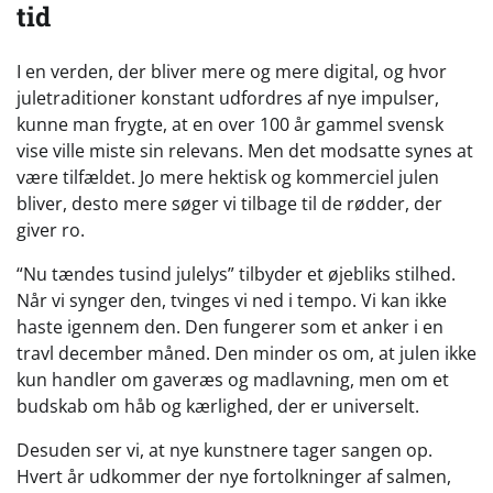
tid
I en verden, der bliver mere og mere digital, og hvor
juletraditioner konstant udfordres af nye impulser,
kunne man frygte, at en over 100 år gammel svensk
vise ville miste sin relevans. Men det modsatte synes at
være tilfældet. Jo mere hektisk og kommerciel julen
bliver, desto mere søger vi tilbage til de rødder, der
giver ro.
“Nu tændes tusind julelys” tilbyder et øjebliks stilhed.
Når vi synger den, tvinges vi ned i tempo. Vi kan ikke
haste igennem den. Den fungerer som et anker i en
travl december måned. Den minder os om, at julen ikke
kun handler om gaveræs og madlavning, men om et
budskab om håb og kærlighed, der er universelt.
Desuden ser vi, at nye kunstnere tager sangen op.
Hvert år udkommer der nye fortolkninger af salmen,