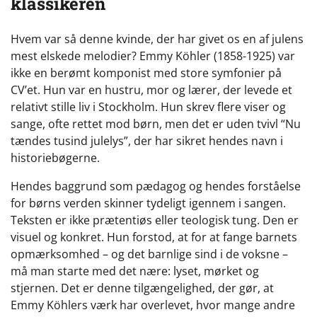
klassikeren
Hvem var så denne kvinde, der har givet os en af julens
mest elskede melodier? Emmy Köhler (1858-1925) var
ikke en berømt komponist med store symfonier på
CV’et. Hun var en hustru, mor og lærer, der levede et
relativt stille liv i Stockholm. Hun skrev flere viser og
sange, ofte rettet mod børn, men det er uden tvivl “Nu
tændes tusind julelys”, der har sikret hendes navn i
historiebøgerne.
Hendes baggrund som pædagog og hendes forståelse
for børns verden skinner tydeligt igennem i sangen.
Teksten er ikke prætentiøs eller teologisk tung. Den er
visuel og konkret. Hun forstod, at for at fange barnets
opmærksomhed – og det barnlige sind i de voksne –
må man starte med det nære: lyset, mørket og
stjernen. Det er denne tilgængelighed, der gør, at
Emmy Köhlers værk har overlevet, hvor mange andre