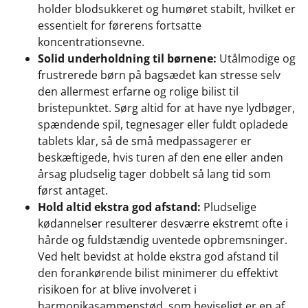
holder blodsukkeret og humøret stabilt, hvilket er
essentielt for førerens fortsatte
koncentrationsevne.
Solid underholdning til børnene:
Utålmodige og
frustrerede børn på bagsædet kan stresse selv
den allermest erfarne og rolige bilist til
bristepunktet. Sørg altid for at have nye lydbøger,
spændende spil, tegnesager eller fuldt opladede
tablets klar, så de små medpassagerer er
beskæftigede, hvis turen af den ene eller anden
årsag pludselig tager dobbelt så lang tid som
først antaget.
Hold altid ekstra god afstand:
Pludselige
kødannelser resulterer desværre ekstremt ofte i
hårde og fuldstændig uventede opbremsninger.
Ved helt bevidst at holde ekstra god afstand til
den forankørende bilist minimerer du effektivt
risikoen for at blive involveret i
harmonikasammenstød, som beviseligt er en af