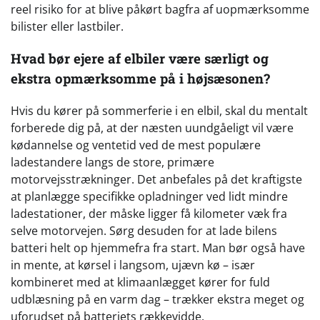
reel risiko for at blive påkørt bagfra af uopmærksomme
bilister eller lastbiler.
Hvad bør ejere af elbiler være særligt og
ekstra opmærksomme på i højsæsonen?
Hvis du kører på sommerferie i en elbil, skal du mentalt
forberede dig på, at der næsten uundgåeligt vil være
kødannelse og ventetid ved de mest populære
ladestandere langs de store, primære
motorvejsstrækninger. Det anbefales på det kraftigste
at planlægge specifikke opladninger ved lidt mindre
ladestationer, der måske ligger få kilometer væk fra
selve motorvejen. Sørg desuden for at lade bilens
batteri helt op hjemmefra fra start. Man bør også have
in mente, at kørsel i langsom, ujævn kø – især
kombineret med at klimaanlægget kører for fuld
udblæsning på en varm dag – trækker ekstra meget og
uforudset på batteriets rækkevidde.