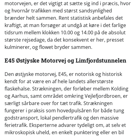
motorvejen, er det vigtigt at sætte sig ind i præcis, hvor
og hvornår trafikken med størst sandsynlighed
brænder helt sammen. Rent statistisk anbefales det
kraftigt, at man forsøger at undgå at køre i det farlige
tidsrum mellem klokken 10.00 og 14.00 på de absolut
største rejsedage, da det konsekvent er her, presset
kulminerer, og flowet bryder sammen.
E45 Østjyske Motorvej og Limfjordstunnelen
Den østjyske motorvej, E45, er notorisk og historisk
kendt for at være en af hele landets allerstørste
flaskehalse. Strækningen, der forløber mellem Kolding
og Aarhus, samt området omkring Vejlefjordbroen, er
særligt sårbare over for tæt trafik. Strækningen
fungerer i praksis som hovedpulsåren for både tung
godstransport, lokal pendlertrafik og den massive
ferietrafik. Eksperterne advarer tydeligt om, at selv et
mikroskopisk uheld, en enkelt punktering eller en bil