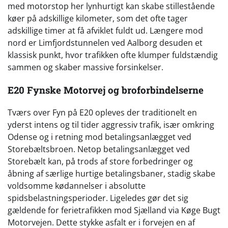
med motorstop her lynhurtigt kan skabe stillestående
køer på adskillige kilometer, som det ofte tager
adskillige timer at få afviklet fuldt ud. Længere mod
nord er Limfjordstunnelen ved Aalborg desuden et
klassisk punkt, hvor trafikken ofte klumper fuldstændig
sammen og skaber massive forsinkelser.
E20 Fynske Motorvej og broforbindelserne
Tværs over Fyn på E20 opleves der traditionelt en
yderst intens og til tider aggressiv trafik, især omkring
Odense og i retning mod betalingsanlægget ved
Storebæltsbroen. Netop betalingsanlægget ved
Storebælt kan, på trods af store forbedringer og
åbning af særlige hurtige betalingsbaner, stadig skabe
voldsomme kødannelser i absolutte
spidsbelastningsperioder. Ligeledes gør det sig
gældende for ferietrafikken mod Sjælland via Køge Bugt
Motorvejen. Dette stykke asfalt er i forvejen en af