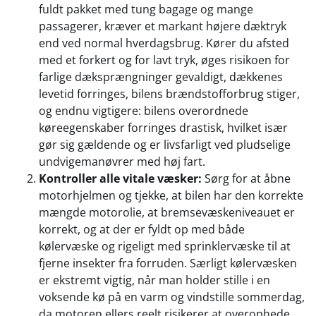
fuldt pakket med tung bagage og mange
passagerer, kræver et markant højere dæktryk
end ved normal hverdagsbrug. Kører du afsted
med et forkert og for lavt tryk, øges risikoen for
farlige dæksprængninger gevaldigt, dækkenes
levetid forringes, bilens brændstofforbrug stiger,
og endnu vigtigere: bilens overordnede
køreegenskaber forringes drastisk, hvilket især
gør sig gældende og er livsfarligt ved pludselige
undvigemanøvrer med høj fart.
Kontroller alle vitale væsker:
Sørg for at åbne
motorhjelmen og tjekke, at bilen har den korrekte
mængde motorolie, at bremsevæskeniveauet er
korrekt, og at der er fyldt op med både
kølervæske og rigeligt med sprinklervæske til at
fjerne insekter fra forruden. Særligt kølervæsken
er ekstremt vigtig, når man holder stille i en
voksende kø på en varm og vindstille sommerdag,
da motoren ellers reelt risikerer at overophede