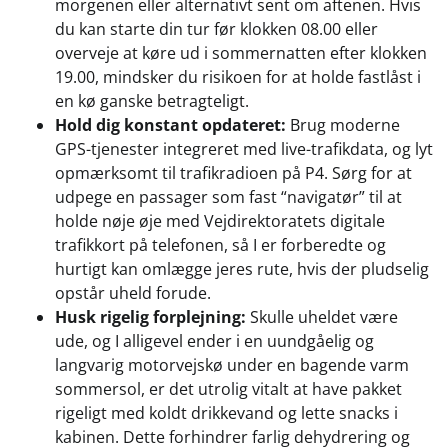
morgenen eller alternativt sent om aftenen. Hvis
du kan starte din tur før klokken 08.00 eller
overveje at køre ud i sommernatten efter klokken
19.00, mindsker du risikoen for at holde fastlåst i
en kø ganske betragteligt.
Hold dig konstant opdateret:
Brug moderne
GPS-tjenester integreret med live-trafikdata, og lyt
opmærksomt til trafikradioen på P4. Sørg for at
udpege en passager som fast “navigatør” til at
holde nøje øje med Vejdirektoratets digitale
trafikkort på telefonen, så I er forberedte og
hurtigt kan omlægge jeres rute, hvis der pludselig
opstår uheld forude.
Husk rigelig forplejning:
Skulle uheldet være
ude, og I alligevel ender i en uundgåelig og
langvarig motorvejskø under en bagende varm
sommersol, er det utrolig vitalt at have pakket
rigeligt med koldt drikkevand og lette snacks i
kabinen. Dette forhindrer farlig dehydrering og