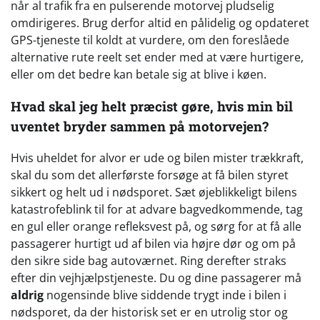
når al trafik fra en pulserende motorvej pludselig
omdirigeres. Brug derfor altid en pålidelig og opdateret
GPS-tjeneste til koldt at vurdere, om den foreslåede
alternative rute reelt set ender med at være hurtigere,
eller om det bedre kan betale sig at blive i køen.
Hvad skal jeg helt præcist gøre, hvis min bil
uventet bryder sammen på motorvejen?
Hvis uheldet for alvor er ude og bilen mister trækkraft,
skal du som det allerførste forsøge at få bilen styret
sikkert og helt ud i nødsporet. Sæt øjeblikkeligt bilens
katastrofeblink til for at advare bagvedkommende, tag
en gul eller orange refleksvest på, og sørg for at få alle
passagerer hurtigt ud af bilen via højre dør og om på
den sikre side bag autoværnet. Ring derefter straks
efter din vejhjælpstjeneste. Du og dine passagerer må
aldrig
nogensinde blive siddende trygt inde i bilen i
nødsporet, da der historisk set er en utrolig stor og