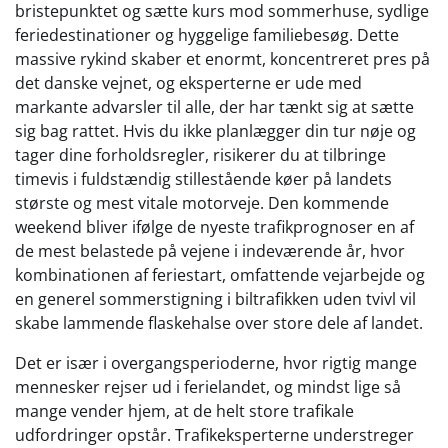
bristepunktet og sætte kurs mod sommerhuse, sydlige
feriedestinationer og hyggelige familiebesøg. Dette
massive rykind skaber et enormt, koncentreret pres på
det danske vejnet, og eksperterne er ude med
markante advarsler til alle, der har tænkt sig at sætte
sig bag rattet. Hvis du ikke planlægger din tur nøje og
tager dine forholdsregler, risikerer du at tilbringe
timevis i fuldstændig stillestående køer på landets
største og mest vitale motorveje. Den kommende
weekend bliver ifølge de nyeste trafikprognoser en af
de mest belastede på vejene i indeværende år, hvor
kombinationen af feriestart, omfattende vejarbejde og
en generel sommerstigning i biltrafikken uden tvivl vil
skabe lammende flaskehalse over store dele af landet.
Det er især i overgangsperioderne, hvor rigtig mange
mennesker rejser ud i ferielandet, og mindst lige så
mange vender hjem, at de helt store trafikale
udfordringer opstår. Trafikeksperterne understreger