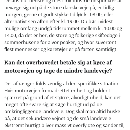
De absolut bedste og mest friktionsfrie tidspunkter at
bevæge sig ud på de store danske veje på, er tidlig
morgen, gerne et godt stykke tid før kl. 08.00, eller
alternativt sen aften efter kl. 19.00. Du bør i videst
mulige omfang undgå tidsrummet mellem kl. 10.00 og
14.00, da det er her, de store og folkerige skiftedage i
sommerhusene for alvor peaker, og hvor suverænt
flest mennesker og køretøjer er på farten samtidigt.
Kan det overhovedet betale sig at køre af
motorvejen og tage de mindre landeveje?
Det afhænger fuldstændig af den specifikke situation.
Hvis motorvejen fremadrettet er helt og holdent
spærret på grund af et større, alvorligt uheld, kan det
meget ofte svare sig at søge hurtigt ud på de
omkringliggende landeveje. Dog skal man altid huske
på, at det sekundære vejnet og de små landeveje
ekstremt hurtigt bliver massivt overfyldte og sander til,