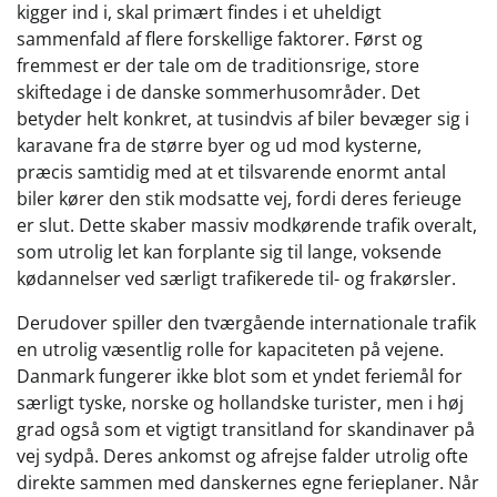
kigger ind i, skal primært findes i et uheldigt
sammenfald af flere forskellige faktorer. Først og
fremmest er der tale om de traditionsrige, store
skiftedage i de danske sommerhusområder. Det
betyder helt konkret, at tusindvis af biler bevæger sig i
karavane fra de større byer og ud mod kysterne,
præcis samtidig med at et tilsvarende enormt antal
biler kører den stik modsatte vej, fordi deres ferieuge
er slut. Dette skaber massiv modkørende trafik overalt,
som utrolig let kan forplante sig til lange, voksende
kødannelser ved særligt trafikerede til- og frakørsler.
Derudover spiller den tværgående internationale trafik
en utrolig væsentlig rolle for kapaciteten på vejene.
Danmark fungerer ikke blot som et yndet feriemål for
særligt tyske, norske og hollandske turister, men i høj
grad også som et vigtigt transitland for skandinaver på
vej sydpå. Deres ankomst og afrejse falder utrolig ofte
direkte sammen med danskernes egne ferieplaner. Når