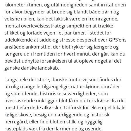
kilometer i timen, og utålmodigheden samt irritationen
for alvor begynder at brede sig blandt både børn og
voksne i bilen, kan det faktisk være en fremragende,
mental overlevelsesstrategi simpelthen at trække
stikket og forlade vejen i et par timer. I stedet for
udelukkende at sidde og stresse desperat over GPS’ens
anslåede ankomsttid, der blot rykker sig længere og
længere ud i fremtiden for hvert minut, der går, kan du
bevidst udnytte forsinkelsen til at opleve noget af det
ganske danske landskab.
Langs hele det store, danske motorvejsnet findes der
utrolig mange lettilgængelige, naturskønne områder
og spændende, historiske seværdigheder, som
overraskende nok ligger blot få minutters kørsel fra de
mest befærdede afkørsler. Udforsk for eksempel lokale,
kølige skove, besøg en nærliggende og historisk
herregård, eller find blot en stille og hyggelig
rasteplads væk fra den larmende og osende