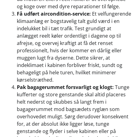
og koge over med dyre reparationer til følge.
Få udført aircondition-service:
Et velfungerende
klimaanlæg er bogstavelig talt guld værd i en
indelukket bil i tæt trafik. Test grundigt at
anlægget reelt køler ordentligt i dagene op til
afrejse, og overvej kraftigt at få det renset
professionelt, hvis der kommer en dårlig eller
muggen lugt fra dyserne. Dette sikrer, at
indeklimaet i kabinen forbliver friskt, sundt og
behageligt på hele turen, hvilket minimerer
kørselstræthed.
Pak bagagerummet forsvarligt og klogt:
Tunge
kufferter og store genstande skal altid placeres
helt nederst og skubbes så langt frem i
bagagerummet mod bagsædets ryglæn som
overhovedet muligt. Sørg derudover konsekvent
for, at der absolut ikke ligger løse, tunge
genstande og flyder i selve kabinen eller på