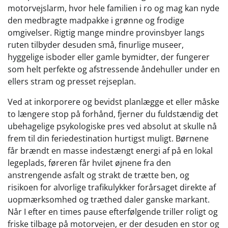
motorvejslarm, hvor hele familien i ro og mag kan nyde
den medbragte madpakke i grønne og frodige
omgivelser. Rigtig mange mindre provinsbyer langs
ruten tilbyder desuden små, finurlige museer,
hyggelige isboder eller gamle bymidter, der fungerer
som helt perfekte og afstressende åndehuller under en
ellers stram og presset rejseplan.
Ved at inkorporere og bevidst planlægge et eller måske
to længere stop på forhånd, fjerner du fuldstændig det
ubehagelige psykologiske pres ved absolut at skulle nå
frem til din feriedestination hurtigst muligt. Børnene
får brændt en masse indestængt energi af på en lokal
legeplads, føreren får hvilet øjnene fra den
anstrengende asfalt og strakt de trætte ben, og
risikoen for alvorlige trafikulykker forårsaget direkte af
uopmærksomhed og træthed daler ganske markant.
Når I efter en times pause efterfølgende triller roligt og
friske tilbage på motorvejen, er der desuden en stor og