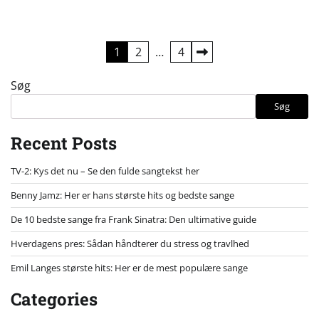
Indlægsinddeling
1
2
…
4
Søg
Søg
Recent Posts
TV-2: Kys det nu – Se den fulde sangtekst her
Benny Jamz: Her er hans største hits og bedste sange
De 10 bedste sange fra Frank Sinatra: Den ultimative guide
Hverdagens pres: Sådan håndterer du stress og travlhed
Emil Langes største hits: Her er de mest populære sange
Categories