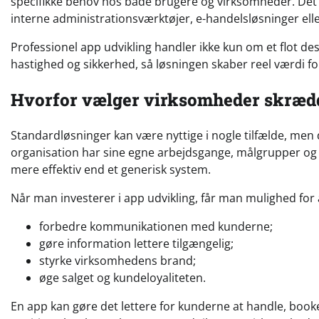
specifikke behov hos både brugere og virksomheder. Det 
interne administrationsværktøjer, e-handelsløsninger elle
Professionel app udvikling handler ikke kun om et flot de
hastighed og sikkerhed, så løsningen skaber reel værdi f
Hvorfor vælger virksomheder skræd
Standardløsninger kan være nyttige i nogle tilfælde, men
organisation har sine egne arbejdsgange, målgrupper og 
mere effektiv end et generisk system.
Når man investerer i app udvikling, får man mulighed for 
forbedre kommunikationen med kunderne;
gøre information lettere tilgængelig;
styrke virksomhedens brand;
øge salget og kundeloyaliteten.
En app kan gøre det lettere for kunderne at handle, booke