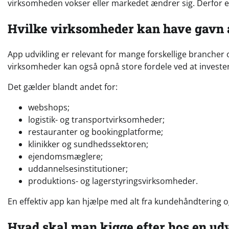
virksomheden vokser eller markedet ændrer sig. Derfor er 
Hvilke virksomheder kan have gavn 
App udvikling er relevant for mange forskellige brancher
virksomheder kan også opnå store fordele ved at investere
Det gælder blandt andet for:
webshops;
logistik- og transportvirksomheder;
restauranter og bookingplatforme;
klinikker og sundhedssektoren;
ejendomsmæglere;
uddannelsesinstitutioner;
produktions- og lagerstyringsvirksomheder.
En effektiv app kan hjælpe med alt fra kundehåndtering og 
Hvad skal man kigge efter hos en ud