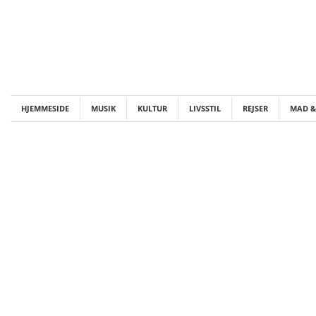
Skip
to
content
HJEMMESIDE
MUSIK
KULTUR
LIVSSTIL
REJSER
MAD &