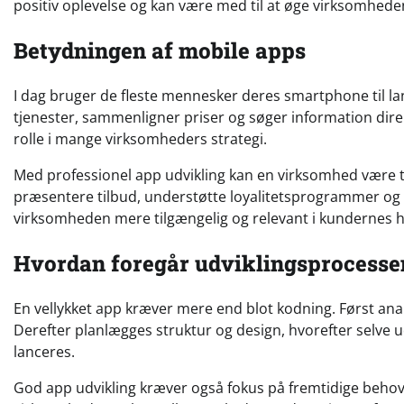
positiv oplevelse og kan være med til at øge virksomhede
Betydningen af mobile apps
I dag bruger de fleste mennesker deres smartphone til la
tjenester, sammenligner priser og søger information direk
rolle i mange virksomheders strategi.
Med professionel app udvikling kan en virksomhed være t
præsentere tilbud, understøtte loyalitetsprogrammer og g
virksomheden mere tilgængelig og relevant i kundernes 
Hvordan foregår udviklingsprocesse
En vellykket app kræver mere end blot kodning. Først a
Derefter planlægges struktur og design, hvorefter selve ud
lanceres.
God app udvikling kræver også fokus på fremtidige behov