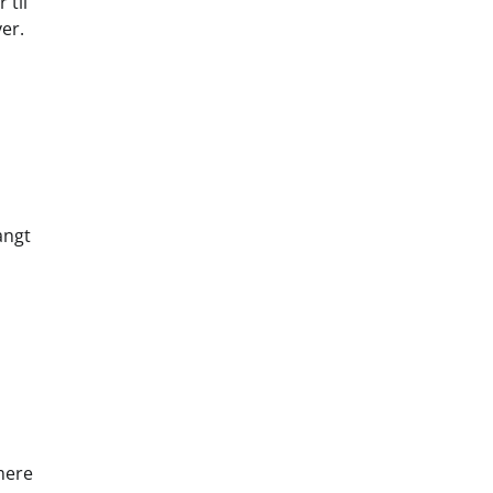
 til
er.
angt
mere