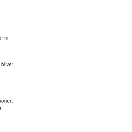
ørre
 bliver
ioner.
n