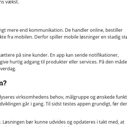
ns vækst.
ngt mere end kommunikation. De handler online, bestiller
te fra mobilen. Derfor spiller mobile løsninger en stadig st
ættere på sine kunder. En app kan sende notifikationer,
ive hurtig adgang til produkter eller services. På den måde
hverdag.
n?
nalyseres virksomhedens behov, målgruppe og ønskede funkt
viklingen går i gang. Til sidst testes appen grundigt, før de
. Løsningen bør kunne udvides og opdateres i takt med, at