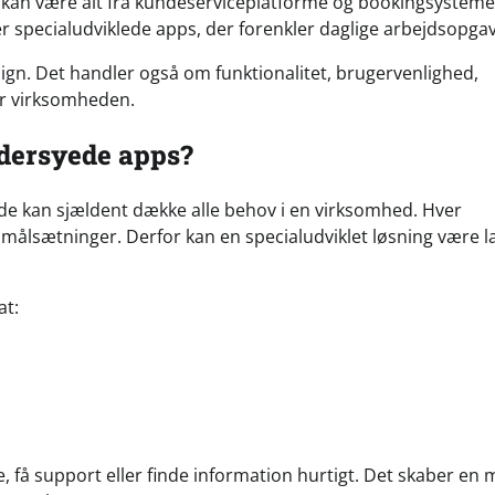
kan være alt fra kundeserviceplatforme og bookingsystemer
r specialudviklede apps, der forenkler daglige arbejdsopgav
sign. Det handler også om funktionalitet, brugervenlighed,
or virksomheden.
dersyede apps?
 de kan sjældent dække alle behov i en virksomhed. Hver
målsætninger. Derfor kan en specialudviklet løsning være l
at:
, få support eller finde information hurtigt. Det skaber en 