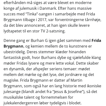
efterhånden må siges at være blevet en moderne
konge af julemusik i Danmark. Efter hans massive
succes med “Tinka”-sangen i samarbejde med Frida
Brygmann tilbage i 2017, var forventningerne tårnhøje,
da det blev annonceret, at han igen skulle levere
lydtapetet til en stor TV 2-satsning.
Denne gang er Burhan G igen gået sammen med
Frida
Brygmann
, og kemien mellem de to kunstnere er
ubestridelig. Deres stemmer klæder hinanden
fantastisk godt, hvor Burhans dybe og sjælefulde klang
møder Fridas lysere og mere lette vokal. Dette skaber
en dynamik, der afspejler seriens temaer: mødet
mellem det mørke og det lyse, det jordnære og det
magiske. Frida Brygmann er datter af Martin
Brygmann, som også har en lang historie med ikoniske
julesange (blandt andet fra “Jesus & Josefine”), så det
musikalske talent og fornemmelsen for
julekalendergenren løber tydeligvis i blodet.