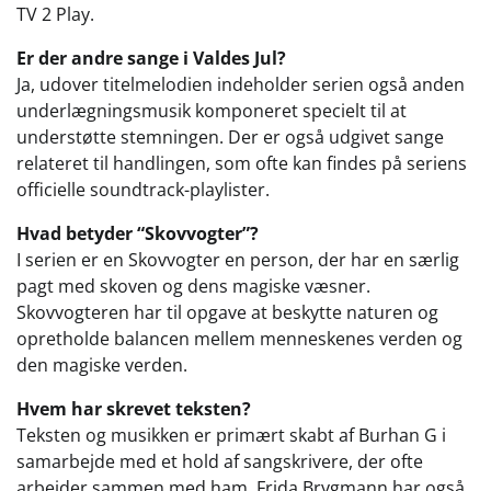
TV 2 Play.
Er der andre sange i Valdes Jul?
Ja, udover titelmelodien indeholder serien også anden
underlægningsmusik komponeret specielt til at
understøtte stemningen. Der er også udgivet sange
relateret til handlingen, som ofte kan findes på seriens
officielle soundtrack-playlister.
Hvad betyder “Skovvogter”?
I serien er en Skovvogter en person, der har en særlig
pagt med skoven og dens magiske væsner.
Skovvogteren har til opgave at beskytte naturen og
opretholde balancen mellem menneskenes verden og
den magiske verden.
Hvem har skrevet teksten?
Teksten og musikken er primært skabt af Burhan G i
samarbejde med et hold af sangskrivere, der ofte
arbejder sammen med ham. Frida Brygmann har også