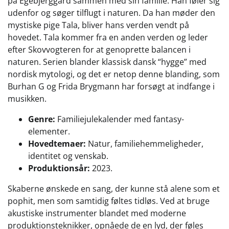
på Egebjerggård sammen med sin familie. Han føler sig
udenfor og søger tilflugt i naturen. Da han møder den
mystiske pige Tala, bliver hans verden vendt på
hovedet. Tala kommer fra en anden verden og leder
efter Skovvogteren for at genoprette balancen i
naturen. Serien blander klassisk dansk “hygge” med
nordisk mytologi, og det er netop denne blanding, som
Burhan G og Frida Brygmann har forsøgt at indfange i
musikken.
Genre:
Familiejulekalender med fantasy-
elementer.
Hovedtemaer:
Natur, familiehemmeligheder,
identitet og venskab.
Produktionsår:
2023.
Skaberne ønskede en sang, der kunne stå alene som et
pophit, men som samtidig føltes tidløs. Ved at bruge
akustiske instrumenter blandet med moderne
produktionsteknikker, opnåede de en lyd, der føles