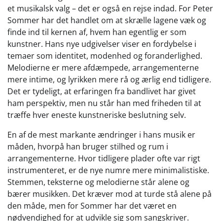
et musikalsk valg – det er også en rejse indad. For Peter
Sommer har det handlet om at skrælle lagene væk og
finde ind til kernen af, hvem han egentlig er som
kunstner. Hans nye udgivelser viser en fordybelse i
temaer som identitet, modenhed og foranderlighed.
Melodierne er mere afdæmpede, arrangementerne
mere intime, og lyrikken mere rå og ærlig end tidligere.
Det er tydeligt, at erfaringen fra bandlivet har givet
ham perspektiv, men nu står han med friheden til at
træffe hver eneste kunstneriske beslutning selv.
En af de mest markante ændringer i hans musik er
måden, hvorpå han bruger stilhed og rum i
arrangementerne. Hvor tidligere plader ofte var rigt
instrumenteret, er de nye numre mere minimalistiske.
Stemmen, teksterne og melodierne står alene og
bærer musikken. Det kræver mod at turde stå alene på
den måde, men for Sommer har det været en
nødvendighed for at udvikle sig som sangskriver.