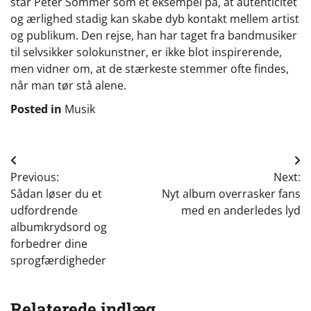
står Peter Sommer som et eksempel på, at autenticitet
og ærlighed stadig kan skabe dyb kontakt mellem artist
og publikum. Den rejse, han har taget fra bandmusiker
til selvsikker solokunstner, er ikke blot inspirerende,
men vidner om, at de stærkeste stemmer ofte findes,
når man tør stå alene.
Posted in
Musik
Indlægsnavigation
Previous:
Next:
Sådan løser du et
Nyt album overrasker fans
udfordrende
med en anderledes lyd
albumkrydsord og
forbedrer dine
sprogfærdigheder
Relaterede indlæg