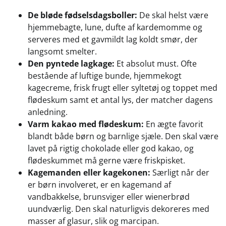
De bløde fødselsdagsboller:
De skal helst være
hjemmebagte, lune, dufte af kardemomme og
serveres med et gavmildt lag koldt smør, der
langsomt smelter.
Den pyntede lagkage:
Et absolut must. Ofte
bestående af luftige bunde, hjemmekogt
kagecreme, frisk frugt eller syltetøj og toppet med
flødeskum samt et antal lys, der matcher dagens
anledning.
Varm kakao med flødeskum:
En ægte favorit
blandt både børn og barnlige sjæle. Den skal være
lavet på rigtig chokolade eller god kakao, og
flødeskummet må gerne være friskpisket.
Kagemanden eller kagekonen:
Særligt når der
er børn involveret, er en kagemand af
vandbakkelse, brunsviger eller wienerbrød
uundværlig. Den skal naturligvis dekoreres med
masser af glasur, slik og marcipan.