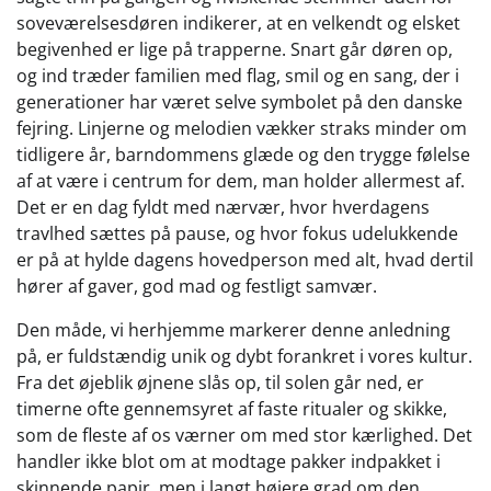
soveværelsesdøren indikerer, at en velkendt og elsket
begivenhed er lige på trapperne. Snart går døren op,
og ind træder familien med flag, smil og en sang, der i
generationer har været selve symbolet på den danske
fejring. Linjerne og melodien vækker straks minder om
tidligere år, barndommens glæde og den trygge følelse
af at være i centrum for dem, man holder allermest af.
Det er en dag fyldt med nærvær, hvor hverdagens
travlhed sættes på pause, og hvor fokus udelukkende
er på at hylde dagens hovedperson med alt, hvad dertil
hører af gaver, god mad og festligt samvær.
Den måde, vi herhjemme markerer denne anledning
på, er fuldstændig unik og dybt forankret i vores kultur.
Fra det øjeblik øjnene slås op, til solen går ned, er
timerne ofte gennemsyret af faste ritualer og skikke,
som de fleste af os værner om med stor kærlighed. Det
handler ikke blot om at modtage pakker indpakket i
skinnende papir, men i langt højere grad om den