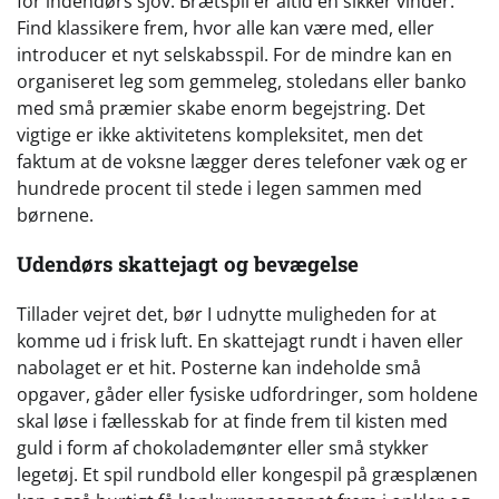
for indendørs sjov. Brætspil er altid en sikker vinder.
Find klassikere frem, hvor alle kan være med, eller
introducer et nyt selskabsspil. For de mindre kan en
organiseret leg som gemmeleg, stoledans eller banko
med små præmier skabe enorm begejstring. Det
vigtige er ikke aktivitetens kompleksitet, men det
faktum at de voksne lægger deres telefoner væk og er
hundrede procent til stede i legen sammen med
børnene.
Udendørs skattejagt og bevægelse
Tillader vejret det, bør I udnytte muligheden for at
komme ud i frisk luft. En skattejagt rundt i haven eller
nabolaget er et hit. Posterne kan indeholde små
opgaver, gåder eller fysiske udfordringer, som holdene
skal løse i fællesskab for at finde frem til kisten med
guld i form af chokolademønter eller små stykker
legetøj. Et spil rundbold eller kongespil på græsplænen