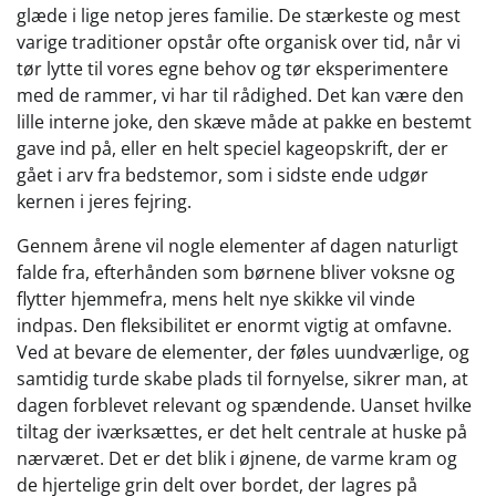
glæde i lige netop jeres familie. De stærkeste og mest
varige traditioner opstår ofte organisk over tid, når vi
tør lytte til vores egne behov og tør eksperimentere
med de rammer, vi har til rådighed. Det kan være den
lille interne joke, den skæve måde at pakke en bestemt
gave ind på, eller en helt speciel kageopskrift, der er
gået i arv fra bedstemor, som i sidste ende udgør
kernen i jeres fejring.
Gennem årene vil nogle elementer af dagen naturligt
falde fra, efterhånden som børnene bliver voksne og
flytter hjemmefra, mens helt nye skikke vil vinde
indpas. Den fleksibilitet er enormt vigtig at omfavne.
Ved at bevare de elementer, der føles uundværlige, og
samtidig turde skabe plads til fornyelse, sikrer man, at
dagen forblevet relevant og spændende. Uanset hvilke
tiltag der iværksættes, er det helt centrale at huske på
nærværet. Det er det blik i øjnene, de varme kram og
de hjertelige grin delt over bordet, der lagres på