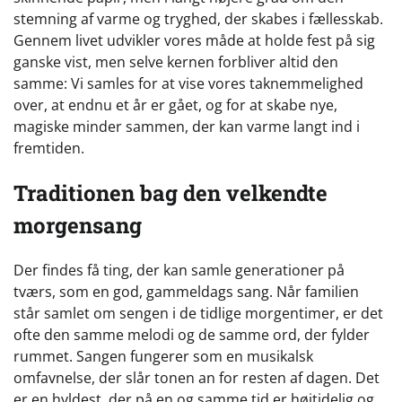
stemning af varme og tryghed, der skabes i fællesskab.
Gennem livet udvikler vores måde at holde fest på sig
ganske vist, men selve kernen forbliver altid den
samme: Vi samles for at vise vores taknemmelighed
over, at endnu et år er gået, og for at skabe nye,
magiske minder sammen, der kan varme langt ind i
fremtiden.
Traditionen bag den velkendte
morgensang
Der findes få ting, der kan samle generationer på
tværs, som en god, gammeldags sang. Når familien
står samlet om sengen i de tidlige morgentimer, er det
ofte den samme melodi og de samme ord, der fylder
rummet. Sangen fungerer som en musikalsk
omfavnelse, der slår tonen an for resten af dagen. Det
er en hyldest, der på en og samme tid er højtidelig og