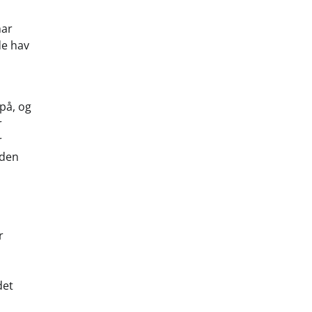
har
de hav
 på, og
r
r
nden
r
det