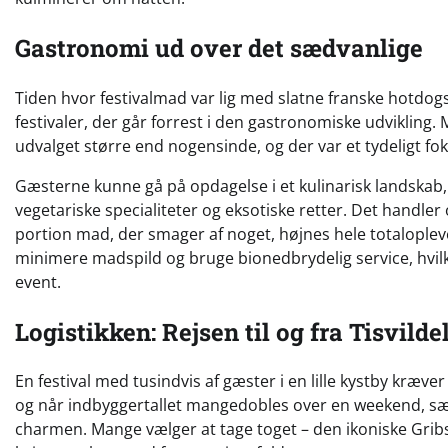
Gastronomi ud over det sædvanlige
Tiden hvor festivalmad var lig med slatne franske hotdogs 
festivaler, der går forrest i den gastronomiske udvikling. M
udvalget større end nogensinde, og der var et tydeligt fo
Gæsterne kunne gå på opdagelse i et kulinarisk landskab, 
vegetariske specialiteter og eksotiske retter. Det handler
portion mad, der smager af noget, højnes hele totaloplev
minimere madspild og bruge bionedbrydelig service, hvil
event.
Logistikken: Rejsen til og fra Tisvilde
En festival med tusindvis af gæster i en lille kystby kræver
og når indbyggertallet mangedobles over en weekend, sæt
charmen. Mange vælger at tage toget – den ikoniske Gribsko