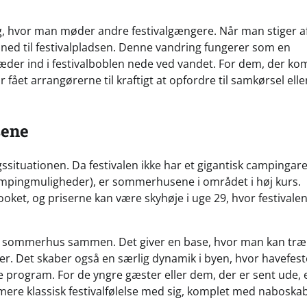
ing, hvor man møder andre festivalgængere. Når man stiger a
 ned til festivalpladsen. Denne vandring fungerer som en
æder ind i festivalboblen nede ved vandet. For dem, der ko
r fået arrangørerne til kraftigt at opfordre til samkørsel ell
sene
gssituationen. Da festivalen ikke har et gigantisk campingarea
campingmuligheder), er sommerhusene i området i høj kurs.
ooket, og priserne kan være skyhøje i uge 29, hvor festivale
 et sommerhus sammen. Det giver en base, hvor man kan tr
ser. Det skaber også en særlig dynamik i byen, hvor havefest
le program. For de yngre gæster eller dem, der er sent ude, 
 mere klassisk festivalfølelse med sig, komplet med naboskab