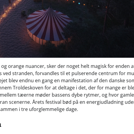
la og orange nuancer, sker der noget helt magisk for enden a
ds ved stranden, forvandles til et pulserende centrum for mu
ejet blev endnu en gang en manifestation af den danske s
nem Troldeskoven for at deltage i det, der for mange er bl
t mellem tæerne møder bassens dybe rytmer, og hvor gamle
oran scenerne. Årets festival bød på en energiudladning uden
 sammen i tre uforglemmelige dage.
n