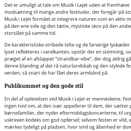
Det er umuligt at tale om Musik i Lejet uden at fremhæve de
modsætning til mange andre festivaler, der foregår på st
Musik i Lejet formået at integrere naturen som en aktiv 
på den ene side og den tætte, mystiske skov på den anden
storslået på samme tid.
De karakteristiske stribede telte og de farverige lyskæder
lyset reflekteres i vandkanten, opstår der en stemning, s
præget af en afslappet “strandbar-vibe”, der dog aldrig 
denne blanding af det rå naturlandskab og den stylede fes
verden, så snart de har fået deres armbånd på.
Publikummet og den gode stil
En del af oplevelsen ved Musik i Lejet er menneskene. Fest
ingen tvivl om, at den især appellerer til dem, der sætter 
børnefamilier, der nyder eftermiddagskoncerterne, til ung
uskreven kodeks om god opførsel; selvom festen er vild, e
mærkes tydeligt på pladsen, hvor smil og åbenhed er do