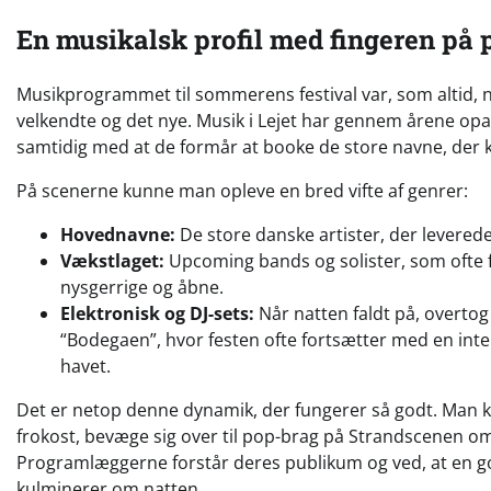
En musikalsk profil med fingeren på 
Musikprogrammet til sommerens festival var, som altid, 
velkendte og det nye. Musik i Lejet har gennem årene opar
samtidig med at de formår at booke de store navne, der k
På scenerne kunne man opleve en bred vifte af genrer:
Hovednavne:
De store danske artister, der leverede 
Vækstlaget:
Upcoming bands og solister, som ofte 
nysgerrige og åbne.
Elektronisk og DJ-sets:
Når natten faldt på, overto
“Bodegaen”, hvor festen ofte fortsætter med en inte
havet.
Det er netop denne dynamik, der fungerer så godt. Man 
frokost, bevæge sig over til pop-brag på Strandscenen o
Programlæggerne forstår deres publikum og ved, at en go
kulminerer om natten.