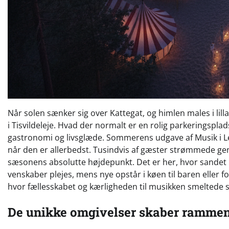
Når solen sænker sig over Kattegat, og himlen males i lil
i Tisvildeleje. Hvad der normalt er en rolig parkeringspla
gastronomi og livsglæde. Sommerens udgave af Musik i L
når den er allerbedst. Tusindvis af gæster strømmede gen
sæsonens absolutte højdepunkt. Det er her, hvor sande
venskaber plejes, mens nye opstår i køen til baren eller f
hvor fællesskabet og kærligheden til musikken smeltede
De unikke omgivelser skaber ramme