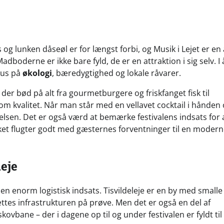
og lunken dåseøl er for længst forbi, og Musik i Lejet er en 
adboderne er ikke bare fyld, de er en attraktion i sig selv. I 
kus på
økologi
, bæredygtighed og lokale råvarer.
der bød på alt fra gourmetburgere og friskfanget fisk til
 om kvalitet. Når man står med en vellavet cocktail i hånden
elsen. Det er også værd at bemærke festivalens indsats for 
ket flugter godt med gæsternes forventninger til en moder
leje
 en enorm logistisk indsats. Tisvildeleje er en by med smalle 
tes infrastrukturen på prøve. Men det er også en del af
vbane – der i dagene op til og under festivalen er fyldt til