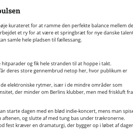
pulsen
nøje kurateret for at ramme den perfekte balance mellem d
bejdet et ry for at være et springbræt for nye danske talen
an samle hele pladsen til fællessang.
hitparader og fik hele stranden til at hoppe i takt.
får deres store gennembrud netop her, hvor publikum er
g de elektroniske rytmer, især i de mindre områder som
nsitet, der minder om Berlins klubber, men med friskluft fra
kan starte dagen med en blød indie-koncert, mens man spis
m aftenen, og slutte af med tung bas under trækronerne.
d fest kræver en dramaturgi, der bygger op i løbet af dage