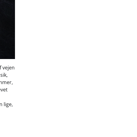
f vejen
sik,
ommer,
evet
 lige,