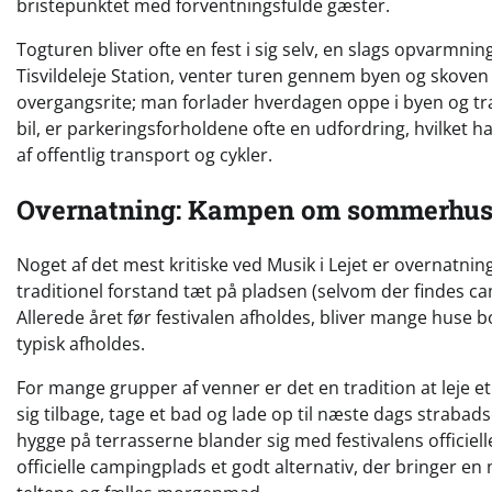
bristepunktet med forventningsfulde gæster.
Togturen bliver ofte en fest i sig selv, en slags opvarmn
Tisvildeleje Station, venter turen gennem byen og skoven
overgangsrite; man forlader hverdagen oppe i byen og tr
bil, er parkeringsforholdene ofte en udfordring, hvilket ha
af offentlig transport og cykler.
Overnatning: Kampen om sommerhu
Noget af det mest kritiske ved Musik i Lejet er overnatnin
traditionel forstand tæt på pladsen (selvom der findes 
Allerede året før festivalen afholdes, bliver mange huse b
typisk afholdes.
For mange grupper af venner er det en tradition at leje
sig tilbage, tage et bad og lade op til næste dags strabad
hygge på terrasserne blander sig med festivalens officiel
officielle campingplads et godt alternativ, der bringer en