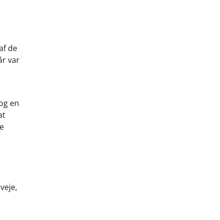
af de
år var
 og en
at
ne
veje,