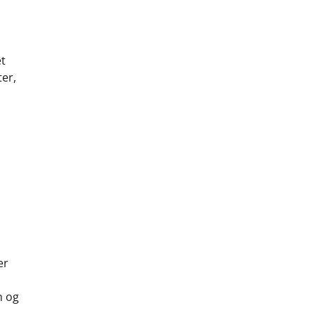
et
ter,
er
n og