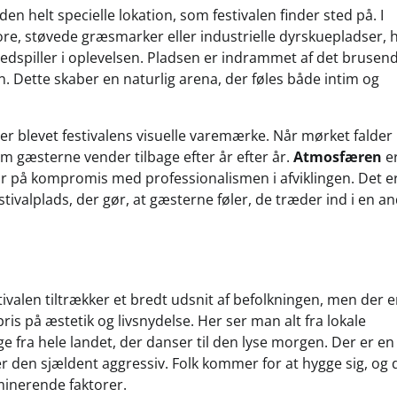
n helt specielle lokation, som festivalen finder sted på. I
ore, støvede græsmarker eller industrielle dyrskuepladser, 
medspiller i oplevelsen. Pladsen er indrammet af det brusen
. Dette skaber en naturlig arena, der føles både intim og
 er blevet festivalens visuelle varemærke. Når mørket falder
om gæsterne vender tilbage efter år efter år.
Atmosfæren
e
går på kompromis med professionalismen i afviklingen. Det e
tivalplads, der gør, at gæsterne føler, de træder ind i en a
ivalen tiltrækker et bredt udsnit af befolkningen, men der e
pris på æstetik og livsnydelse. Her ser man alt fra lokale
e fra hele landet, der danser til den lyse morgen. Der er en
r den sjældent aggressiv. Folk kommer for at hygge sig, og 
minerende faktorer.