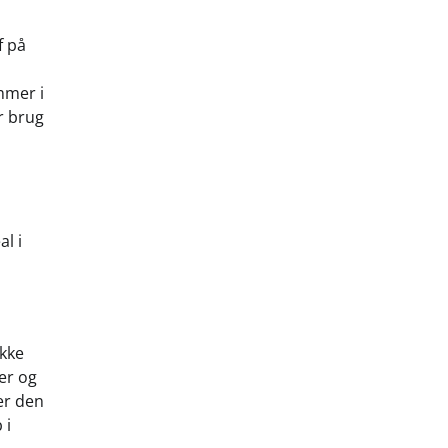
f på
mmer i
er brug
l i
n
ække
er og
er den
 i