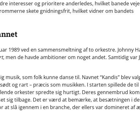
dre interesser og prioritere anderledes, hvilket banede veje
rommerne skete gnidningsfrit, hvilket vidner om bandets
annet
januar 1989 ved en sammensmeltning af to orkestre. Johnny 
rt
, men de havde ambitioner om noget andet. Samtidig var 
ig musik, som folk kunne danse til. Navnet “Kandis” blev valg
 sødt og rart – præcis som musikken. I starten spillede de til
pillende orkester spredte sig hurtigt. Deres gennembrud kom
set sig tilbage. Det er værd at bemærke, at besætningen i de
for at slå igennem i en branche, der ellers var domineret af æ