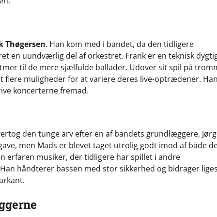
en.
k Thøgersen
. Han kom med i bandet, da den tidligere
t en uundværlig del af orkestret. Frank er en teknisk dygti
tmer til de mere sjælfulde ballader. Udover sit spil på tro
t flere muligheder for at variere deres live-optrædener. Ha
rive koncerterne fremad.
vertog den tunge arv efter en af bandets grundlæggere, Jør
pgave, men Mads er blevet taget utrolig godt imod af både d
rfaren musiker, der tidligere har spillet i andre
. Han håndterer bassen med stor sikkerhed og bidrager lig
arkant.
ggerne