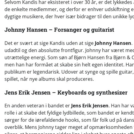
Selvom Kandis har eksisteret i over 30 år, er det lykkedes a
de enkelte medlemmer, og derfor er enhver udskiftning e
dygtige musikere, der hver især bidrager til den unikke l
Johnny Hansen – Forsanger og guitarist
Det er svært at sige Kandis uden at sige
Johnny Hansen
.
udadtil og den absolutte frontfigur. Johnny har været med
utrættelige energi. Som søn af Bjørn Hansen fra Bjørn 
men han har formået at skabe sin helt egen identitet. Ha
publikum er legendarisk. Udover at synge og spille guitar,
spillet, når nye albums skal produceres.
Jens Erik Jensen – Keyboards og synthesizer
En anden veteran i bandet er
Jens Erik Jensen
. Han har v
rolle i at skabe det fyldige lydbillede, som bandet er ke
sørger for de iørefaldende hooks, som får folk ud på danseg
overblik. Mens Johnny tager meget af opmærksomheden fo