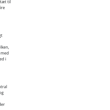
tæt til
ire
gt
lken,
e med
ed i
ntral
og
der