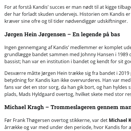
For at forstå Kandis’ succes er man nødt til at kigge tilb
der har forladt skuden undervejs. Historien om Kandis er
kræver sine ofre og til tider nødvendiggør udskiftninger.
Jørgen Hein Jørgensen – En legende på bas
Ingen gennemgang af Kandis’ medlemmer er komplet ud
grundlægge bandet sammen med Johnny Hansen i 1989 og var
bassist; han var en institution i bandet og kendt for sit 
Desværre måtte Jørgen Hein trække sig fra bandet i 2019 p
betydning for Kandis kan ikke overvurderes. Han var med 
fans var det en stor sorg, da han gik bort, og han hyldes
plads, Mads Hyldgaard overtog, hvilket skete med stor re
Michael Kragh – Trommeslageren gennem man
Før Frank Thøgersen overtog stikkerne, var det
Michael 
årrække og var med under den periode, hvor Kandis for