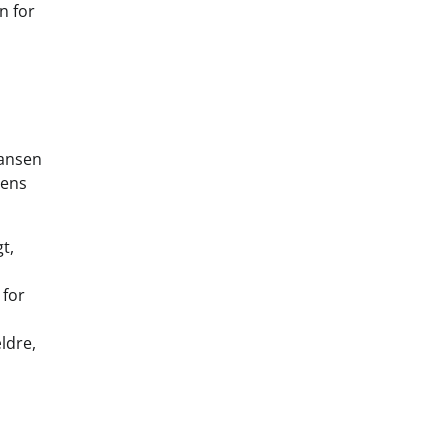
n for
Hansen
Jens
t,
 for
ldre,