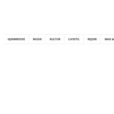
Skip
to
content
HJEMMESIDE
MUSIK
KULTUR
LIVSSTIL
REJSER
MAD &