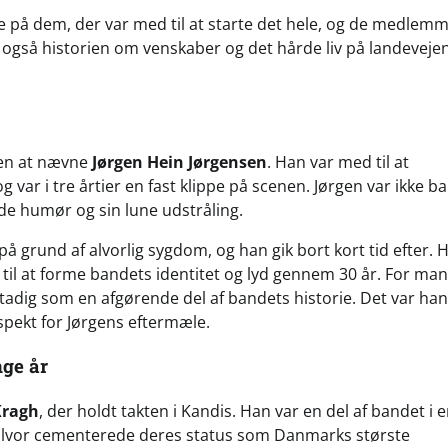
age på dem, der var med til at starte det hele, og de medlemm
 også historien om venskaber og det hårde liv på landeveje
en at nævne
Jørgen Hein Jørgensen
. Han var med til at
 i tre årtier en fast klippe på scenen. Jørgen var ikke ba
gode humør og sin lune udstråling.
å grund af alvorlig sygdom, og han gik bort kort tid efter. 
til at forme bandets identitet og lyd gennem 30 år. For ma
 stadig som en afgørende del af bandets historie. Det var ha
spekt for Jørgens eftermæle.
ge år
Kragh
, der holdt takten i Kandis. Han var en del af bandet i 
 alvor cementerede deres status som Danmarks største