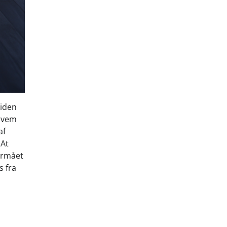
iden
 hvem
af
 At
ormået
s fra