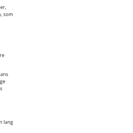
er,
n, som
re
Hans
nge
ns
en lang