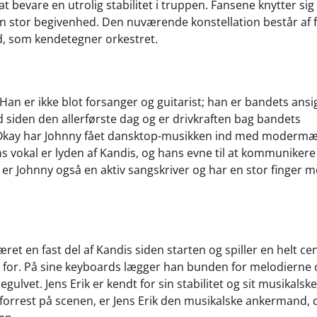
t bevare en utrolig stabilitet i truppen. Fansene knytter sig 
n stor begivenhed. Den nuværende konstellation består af f
yd, som kendetegner orkestret.
 Han er ikke blot forsanger og guitarist; han er bandets ansi
 siden den allerførste dag og er drivkraften bag bandets
& Okay har Johnny fået dansktop-musikken ind med modermæ
ns vokal er lyden af Kandis, og hans evne til at kommuniker
 er Johnny også en aktiv sangskriver og har en stor finger m
æret en fast del af Kandis siden starten og spiller en helt ce
ndt for. På sine keyboards lægger han bunden for melodierne 
ulvet. Jens Erik er kendt for sin stabilitet og sit musikalske
rrest på scenen, er Jens Erik den musikalske ankermand, 