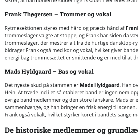
sikrer, at harmonierne sidder lige i skabet hver eneste aft
Frank Thøgersen – Trommer og vokal
Rytmesektionen styres med hård og præcis hånd af
Fran
trommeslager valgte at stoppe, og Frank har siden da være
trommeslager, der mestrer alt fra de hurtige dansktop-ry
bidrager Frank også med kor og vokal, hvilket giver bande
energi bag trommesættet er smittende og er med til at d
Mads Hyldgaard – Bas og vokal
Det nyeste skud på stammen er
Mads Hyldgaard
. Han o
Hein. At træde ind i et så etableret band er ingen nem o
øvrige bandmedlemmer og den store fanskare. Mads er en e
sammenhænge, og han bringer en frisk energi til scenen
Frank også vokalt, hvilket styrker koret i bandets sange m
De historiske medlemmer og grundlæ