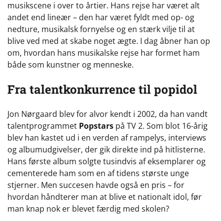
musikscene i over to årtier. Hans rejse har været alt
andet end lineær – den har været fyldt med op- og
nedture, musikalsk fornyelse og en stærk vilje til at
blive ved med at skabe noget ægte. I dag åbner han op
om, hvordan hans musikalske rejse har formet ham
både som kunstner og menneske.
Fra talentkonkurrence til popidol
Jon Nørgaard blev for alvor kendt i 2002, da han vandt
talentprogrammet
Popstars
på TV 2. Som blot 16-årig
blev han kastet ud i en verden af rampelys, interviews
og albumudgivelser, der gik direkte ind på hitlisterne.
Hans første album solgte tusindvis af eksemplarer og
cementerede ham som en af tidens største unge
stjerner. Men succesen havde også en pris – for
hvordan håndterer man at blive et nationalt idol, før
man knap nok er blevet færdig med skolen?