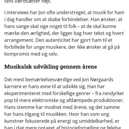
fans værdsætter højt.
I interviews har Jon ofte understreget, at musik for ham
i dag handler om at skabe forbindelser. Han ønsker, at
hans sange skal sige noget til folk – at de skal kunne
mærke den ærlighed, der ligger bag hver tekst og hvert
arrangement. Den autenticitet har gjort ham til et
forbillede for unge musikere, der ikke ønsker at gå på
kompromis med sig selv.
Musikalsk udvikling gennem årene
Det mest bemærkelsesværdige ved Jon Nørgaards
karriere er hans evne til at udvikle sig. Han har
eksperimenteret med forskellige genrer – fra rendyrket
pop til mere elektroniske og afdæmpede produktioner.
Hans stemme har modnet med årene, og det samme
har hans tilgang til musikken. Hvor han som ung
kunstner fokuserede på energi og umiddelbarhed, er
han i dag mere optaget af historiefortælling og følelse.