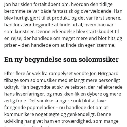
Jon har siden fortalt åbent om, hvordan den tidlige
berømmelse var både fantastisk og overvældende. Han
blev hurtigt gjort til et produkt, og det var først senere,
han for alvor begyndte at finde ud af, hvem han var
som kunstner. Denne erkendelse blev startskuddet til
en rejse, der handlede om meget mere end blot hits og
priser – den handlede om at finde sin egen stemme.
En ny begyndelse som solomusiker
Efter flere år væk fra rampelyset vendte Jon Nørgaard
tilbage som solomusiker med et langt mere personligt
udtryk. Han begyndte at skrive tekster, der reflekterede
hans livserfaringer, og musikken fik en dybere og mere
ærlig tone. Det var ikke længere nok blot at lave
fængende popmelodier – nu handlede det om at
kommunikere noget ægte og genkendeligt. Denne
udvikling har givet ham en troværdighed, som mange