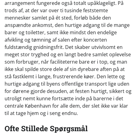
arrangement fungerede også totalt upåklageligt. På
trods af, at der var over ti tusinde feststemte
mennesker samlet på ét sted, forløb både den
anspændte ankomst, den hurtige adgang til de mange
barer og toiletter, samt ikke mindst den endelige
afvikling og tømning af salen efter koncerten
fuldstændig gnidningsfrit. Det skaber utvivlsomt en
meget stor tryghed og en langt bedre samlet oplevelse
som forbruger, når faciliteterne bare er i top, og man
ikke skal spilde store dele af sin dyrebare aften på at
stå fastklemt i lange, frustrerende køer. Den lette og
hurtige adgang til byens offentlige transport lige uden
for dørene gjorde desuden, at festen hurtigt, sikkert og
utroligt nemt kunne fortsætte inde på barerne i det
centrale København for alle dem, der slet ikke var klar
til at tage hjem og i seng endnu.
Ofte Stillede Spørgsmål