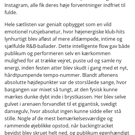
Instagram, alle fik deres høje forventninger indfriet til
fulde.
Hele sætlisten var genialt opbygget som en vild
emotionel rutsjebanetur, hvor højenergiske klub-hits
lynhurtigt blev afløst af mere afdæmpede, intime og
sjælfulde R&B-ballader. Dette intelligente flow gav både
publikum og performeren selv en kærkommen
mulighed for at trække vejret, puste ud og samle ny
energi, inden festen atter blev skudt i gang med et nyt,
hårdtpumpende tempo-nummer. Blandt aftenens
absolutte højdepunkter var de storslåede sange, hvor
basgangen var mixet så tungt, at den fysisk kunne
mærkes dunke dybt inde i brystkassen. Her blev selve
gulvet i arenaen forvandlet til et gigantisk, svedigt
dansegulv, hvor absolut ingen kunne sidde eller stå
stille. Nogle af de mest bemærkelsesværdige og
rammende øjeblikke opstod, når backingtracket
bevidst blev skruet helt ned, og publikum egenhændigt