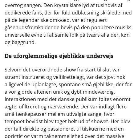
overtog sangen. Den krystalklare lyd af tusindvis af
dedikerede fans, der for fuld udblæsning skrålede med
på de legendariske omkvæd, var et regulært
gåsehudsfremkaldende bevis på den populære musiks
universelle evne til at samle folk på tværs af alder, køn
og baggrund.
De uforglemmelige øjeblikke undervejs
Selvom det overordnede show fra start til slut var
stramt instrueret og veltilrettelagt, var det sjovt nok
alligevel de uplanlagte, spontane små øjeblikke, der for
alvor gjorde aftenen unik og dybt mindeværdig.
Interaktionen med det danske publikum føltes enormt
ægte, ufiltreret og nærværende. Der var indlagt flere
små tænkepauser mellem udvalgte sange, hvor
tempoet bevidst blev taget helt ud af showet. Her blev
der talt direkte og passioneret til tilskuerne med en
oprigtig og varm taknemmelighed over det massive