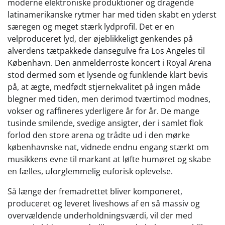
moderne elektroniske produktioner og dragende
latinamerikanske rytmer har med tiden skabt en yderst
særegen og meget stærk lydprofil. Det er en
velproduceret lyd, der øjeblikkeligt genkendes på
alverdens tætpakkede dansegulve fra Los Angeles til
København. Den anmelderroste koncert i Royal Arena
stod dermed som et lysende og funklende klart bevis
på, at ægte, medfødt stjernekvalitet på ingen måde
blegner med tiden, men derimod tværtimod modnes,
vokser og raffineres yderligere år for år. De mange
tusinde smilende, svedige ansigter, der i samlet flok
forlod den store arena og trådte ud i den mørke
københavnske nat, vidnede endnu engang stærkt om
musikkens evne til markant at løfte humøret og skabe
en fælles, uforglemmelig euforisk oplevelse.
Så længe der fremadrettet bliver komponeret,
produceret og leveret liveshows af en så massiv og
overvældende underholdningsværdi, vil der med