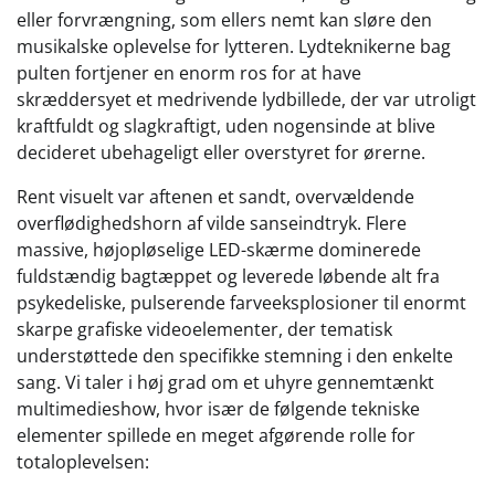
eller forvrængning, som ellers nemt kan sløre den
musikalske oplevelse for lytteren. Lydteknikerne bag
pulten fortjener en enorm ros for at have
skræddersyet et medrivende lydbillede, der var utroligt
kraftfuldt og slagkraftigt, uden nogensinde at blive
decideret ubehageligt eller overstyret for ørerne.
Rent visuelt var aftenen et sandt, overvældende
overflødighedshorn af vilde sanseindtryk. Flere
massive, højopløselige LED-skærme dominerede
fuldstændig bagtæppet og leverede løbende alt fra
psykedeliske, pulserende farveeksplosioner til enormt
skarpe grafiske videoelementer, der tematisk
understøttede den specifikke stemning i den enkelte
sang. Vi taler i høj grad om et uhyre gennemtænkt
multimedieshow, hvor især de følgende tekniske
elementer spillede en meget afgørende rolle for
totaloplevelsen: