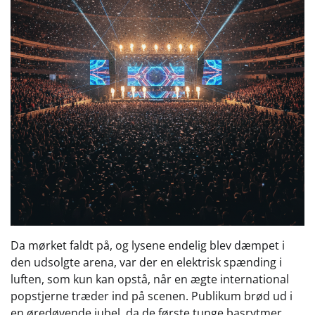
Da mørket faldt på, og lysene endelig blev dæmpet i
den udsolgte arena, var der en elektrisk spænding i
luften, som kun kan opstå, når en ægte international
popstjerne træder ind på scenen. Publikum brød ud i
en øredøvende jubel, da de første tunge basrytmer