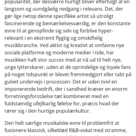
popularitet, der desværre hurtigt bliver efterfulgt af en
langsom og uundgåelig nedgang i relevans. Det, der
gør lige netop denne specifikke artist så utroligt
fascinerende og bemærkelsesværdig, er den konstante
evne til at genopfinde sig selv og forblive hyper-
relevant i en ekstremt flygtig og omskiftelig
musikbranche. Ved aktivt og kreativt at omfavne nye
sociale platforme og moderne medier i tide, har
musikken haft stor succes med at nå ud til helt nye,
unge lytterskarer, uden at de oprindelige og loyale fans
på noget tidspunkt er blevet fremmedgjort eller tabt på
gulvet undervejs i processen. Det er uden tvivl en
imponerende bedrift, der i sandhed kræver en enorm
forretningsforståelse tæt kombineret med en
fuldstændig ufejlbarlig følelse for, præcis hvad der
rører sig i den hurtige populærkultur.
Den helt særlige musikalske evne til problemfrit at
fusionere klassisk, silkeblød R&B-vokal med stramme,