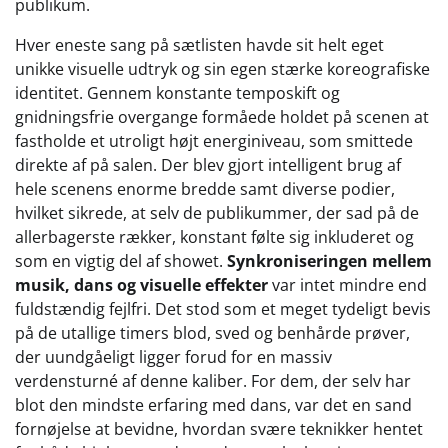
publikum.
Hver eneste sang på sætlisten havde sit helt eget
unikke visuelle udtryk og sin egen stærke koreografiske
identitet. Gennem konstante temposkift og
gnidningsfrie overgange formåede holdet på scenen at
fastholde et utroligt højt energiniveau, som smittede
direkte af på salen. Der blev gjort intelligent brug af
hele scenens enorme bredde samt diverse podier,
hvilket sikrede, at selv de publikummer, der sad på de
allerbagerste rækker, konstant følte sig inkluderet og
som en vigtig del af showet.
Synkroniseringen mellem
musik, dans og visuelle effekter
var intet mindre end
fuldstændig fejlfri. Det stod som et meget tydeligt bevis
på de utallige timers blod, sved og benhårde prøver,
der uundgåeligt ligger forud for en massiv
verdensturné af denne kaliber. For dem, der selv har
blot den mindste erfaring med dans, var det en sand
fornøjelse at bevidne, hvordan svære teknikker hentet