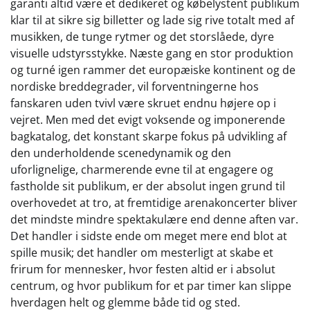
garanti altid være et dedikeret og købelystent publikum
klar til at sikre sig billetter og lade sig rive totalt med af
musikken, de tunge rytmer og det storslåede, dyre
visuelle udstyrsstykke. Næste gang en stor produktion
og turné igen rammer det europæiske kontinent og de
nordiske breddegrader, vil forventningerne hos
fanskaren uden tvivl være skruet endnu højere op i
vejret. Men med det evigt voksende og imponerende
bagkatalog, det konstant skarpe fokus på udvikling af
den underholdende scenedynamik og den
uforlignelige, charmerende evne til at engagere og
fastholde sit publikum, er der absolut ingen grund til
overhovedet at tro, at fremtidige arenakoncerter bliver
det mindste mindre spektakulære end denne aften var.
Det handler i sidste ende om meget mere end blot at
spille musik; det handler om mesterligt at skabe et
frirum for mennesker, hvor festen altid er i absolut
centrum, og hvor publikum for et par timer kan slippe
hverdagen helt og glemme både tid og sted.