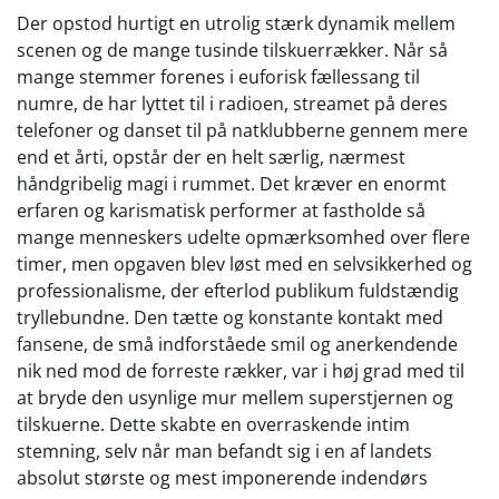
Der opstod hurtigt en utrolig stærk dynamik mellem
scenen og de mange tusinde tilskuerrækker. Når så
mange stemmer forenes i euforisk fællessang til
numre, de har lyttet til i radioen, streamet på deres
telefoner og danset til på natklubberne gennem mere
end et årti, opstår der en helt særlig, nærmest
håndgribelig magi i rummet. Det kræver en enormt
erfaren og karismatisk performer at fastholde så
mange menneskers udelte opmærksomhed over flere
timer, men opgaven blev løst med en selvsikkerhed og
professionalisme, der efterlod publikum fuldstændig
tryllebundne. Den tætte og konstante kontakt med
fansene, de små indforståede smil og anerkendende
nik ned mod de forreste rækker, var i høj grad med til
at bryde den usynlige mur mellem superstjernen og
tilskuerne. Dette skabte en overraskende intim
stemning, selv når man befandt sig i en af landets
absolut største og mest imponerende indendørs