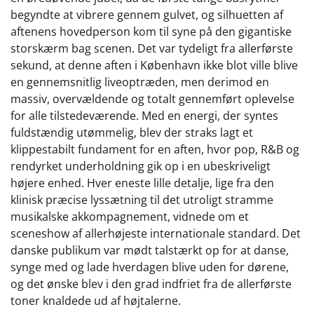
begyndte at vibrere gennem gulvet, og silhuetten af
aftenens hovedperson kom til syne på den gigantiske
storskærm bag scenen. Det var tydeligt fra allerførste
sekund, at denne aften i København ikke blot ville blive
en gennemsnitlig liveoptræden, men derimod en
massiv, overvældende og totalt gennemført oplevelse
for alle tilstedeværende. Med en energi, der syntes
fuldstændig utømmelig, blev der straks lagt et
klippestabilt fundament for en aften, hvor pop, R&B og
rendyrket underholdning gik op i en ubeskriveligt
højere enhed. Hver eneste lille detalje, lige fra den
klinisk præcise lyssætning til det utroligt stramme
musikalske akkompagnement, vidnede om et
sceneshow af allerhøjeste internationale standard. Det
danske publikum var mødt talstærkt op for at danse,
synge med og lade hverdagen blive uden for dørene,
og det ønske blev i den grad indfriet fra de allerførste
toner knaldede ud af højtalerne.