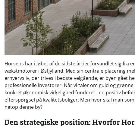
Horsens har i løbet af de sidste årtier forvandlet sig fra 
vækstmotorer i Østjylland. Med sin centrale placering mel
erhvervsliv, der trives i bedste velgående, er byen gået h
professionelle investorer. Når vi taler om guld og grøn
konkret økonomisk virkelighed funderet i en positiv befol
efterspørgsel på kvalitetsboliger. Men hvor skal man som i
netop denne by?
Den strategiske position: Hvorfor Ho