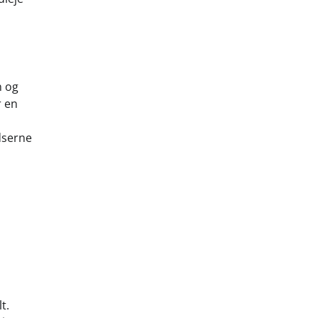
n og
r en
dserne
t.