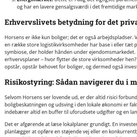
og har en lavere gensalgsværdi i det fremtidige mar
Erhvervslivets betydning for det pri
Horsens er ikke kun boliger; det er også arbejdspladser.
en række store logistikvirksomheder har base i eller tæt 
symbiose, der holder hånden under ejendomsmarkedet. I
erhvervsplaner – hvor flytter de store virksomheder hen
opstår, opstår behovet for boliger, og dermed også inves
Risikostyring: Sådan navigerer du i 
Selvom Horsens ser lovende ud, er der altid risici forbu
boligbeskatningen og udsving i den lokale økonomi er fakt
indebærer altid en buffer til uforudsete udgifter og en la
Det er afgørende at læse lokalplaner grundigt. En inves
planlægger at opføre en støjende vej eller en konkurrentb