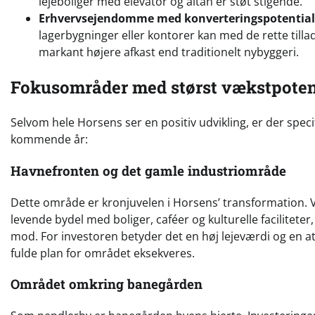
lejeboliger med elevator og altan er støt stigende.
Erhvervsejendomme med konverteringspotential
lagerbygninger eller kontorer kan med de rette tilla
markant højere afkast end traditionelt nybyggeri.
Fokusområder med størst vækstpoten
Selvom hele Horsens ser en positiv udvikling, er der speci
kommende år:
Havnefronten og det gamle industriområde
Dette område er kronjuvelen i Horsens’ transformation. 
levende bydel med boliger, caféer og kulturelle facilitete
mod. For investoren betyder det en høj lejeværdi og en at
fulde plan for området eksekveres.
Området omkring banegården