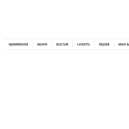
Skip
to
content
HJEMMESIDE
MUSIK
KULTUR
LIVSSTIL
REJSER
MAD &