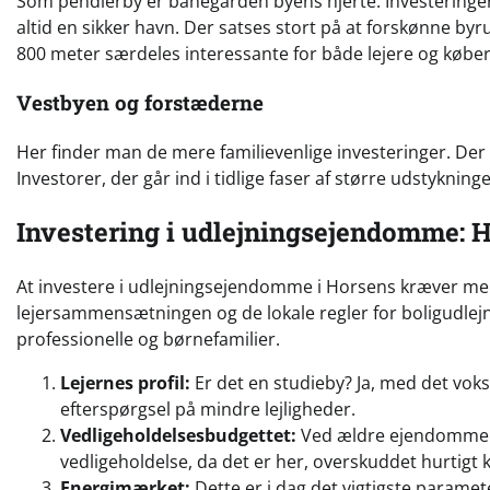
Som pendlerby er banegården byens hjerte. Investeringe
altid en sikker havn. Der satses stort på at forskønne byr
800 meter særdeles interessante for både lejere og køber
Vestbyen og forstæderne
Her finder man de mere familievenlige investeringer. Der 
Investorer, der går ind i tidlige faser af større udstyknin
Investering i udlejningsejendomme:
At investere i udlejningsejendomme i Horsens kræver mere
lejersammensætningen og de lokale regler for boligudlej
professionelle og børnefamilier.
Lejernes profil:
Er det en studieby? Ja, med det vok
efterspørgsel på mindre lejligheder.
Vedligeholdelsesbudgettet:
Ved ældre ejendomme er
vedligeholdelse, da det er her, overskuddet hurtigt k
Energimærket:
Dette er i dag det vigtigste parame