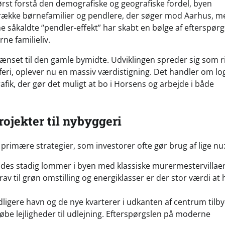
ørst forstå den demografiske og geografiske fordel, byen
trække børnefamilier og pendlere, der søger mod Aarhus, m
 såkaldte “pendler-effekt” har skabt en bølge af efterspørg
e familieliv.
nset til den gamle bymidte. Udviklingen spreder sig som ri
feri, oplever nu en massiv værdistigning. Det handler om log
fik, der gør det muligt at bo i Horsens og arbejde i både
ojekter til nybyggeri
 primære strategier, som investorer ofte gør brug af lige nu
ndes stadig lommer i byen med klassiske murermestervillaer
 til grøn omstilling og energiklasser er der stor værdi at 
igere havn og de nye kvarterer i udkanten af centrum tilb
købe lejligheder til udlejning. Efterspørgslen på moderne