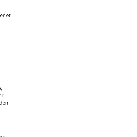
er et
,
er
 den