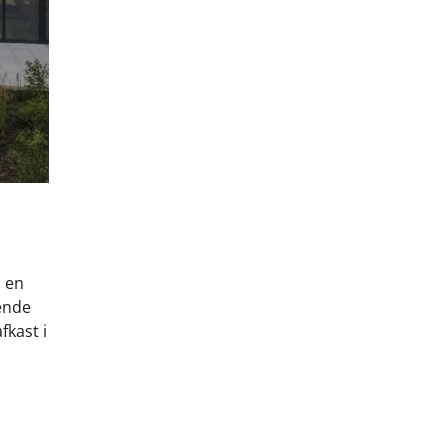
m en
gende
fkast i