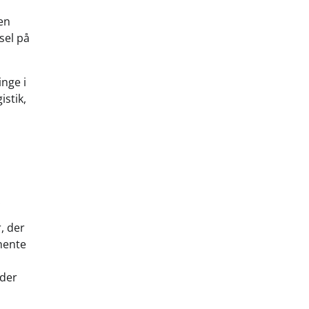
en
sel på
nge i
istik,
:
, der
hente
yder