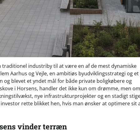
en traditionel industriby til at være en af de mest dynamiske
lem Aarhus og Vejle, en ambitiøs byudviklingsstrategi og et
en og blevet et yndet mål for både private boligkøbere og
ne skove i Horsens, handler det ikke kun om drømme, men o
kningstilvækst, nye infrastrukturprojekter og en stadigt sti
nvestor rette blikket hen, hvis man ønsker at optimere sit a
rsens vinder terræn