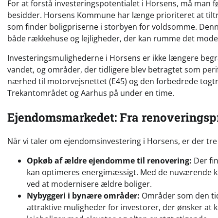
For at forstå investeringspotentialet i Horsens, må man f
besidder. Horsens Kommune har længe prioriteret at til
som finder boligpriserne i storbyen for voldsomme. Denne
både rækkehuse og lejligheder, der kan rumme det modern
Investeringsmulighederne i Horsens er ikke længere begræ
vandet, og områder, der tidligere blev betragtet som peri
nærhed til motorvejsnettet (E45) og den forbedrede togtra
Trekantområdet og Aarhus på under en time.
Ejendomsmarkedet: Fra renoveringspr
Når vi taler om ejendomsinvestering i Horsens, er der tre
Opkøb af ældre ejendomme til renovering:
Der fi
kan optimeres energimæssigt. Med de nuværende krav
ved at modernisere ældre boliger.
Nybyggeri i bynære områder:
Områder som den tidl
attraktive muligheder for investorer, der ønsker at 