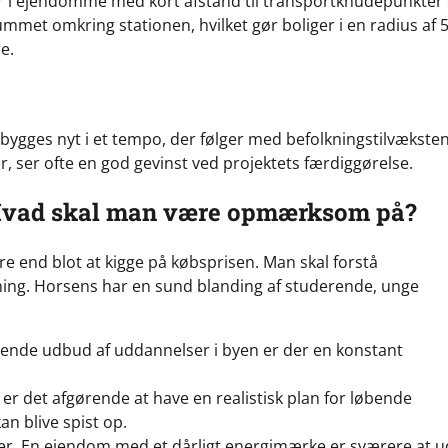
r i ejendomme med kort afstand til transportknudepunkter 
ummet omkring stationen, hvilket gør boliger i en radius af 
e.
bygges nyt i et tempo, der følger med befolkningstilvæksten
ger, ser ofte en god gevinst ved projektets færdiggørelse.
 Hvad skal man være opmærksom på?
 end blot at kigge på købsprisen. Man skal forstå
ning. Horsens har en sund blanding af studerende, unge
sende udbud af uddannelser i byen er der en konstant
 det afgørende at have en realistisk plan for løbende
an blive spist op.
ter. En ejendom med et dårligt energimærke er sværere at u