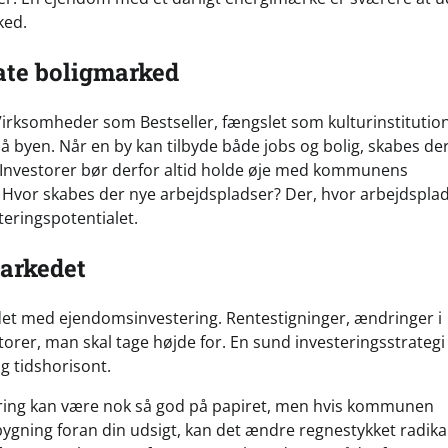
ked.
vate boligmarked
 Virksomheder som Bestseller, fængslet som kulturinstitutio
på byen. Når en by kan tilbyde både jobs og bolig, skabes de
nvestorer bør derfor altid holde øje med kommunens
? Hvor skabes der nye arbejdspladser? Der, hvor arbejdspla
teringspotentialet.
markedet
ndet med ejendomsinvestering. Rentestigninger, ændringer i
orer, man skal tage højde for. En sund investeringsstrategi
ng tidshorisont.
tering kan være nok så god på papiret, men hvis kommunen
ygning foran din udsigt, kan det ændre regnestykket radikal