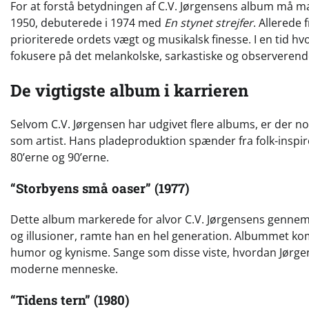
For at forstå betydningen af C.V. Jørgensens album må man
1950, debuterede i 1974 med
En stynet strejfer
. Allerede
prioriterede ordets vægt og musikalsk finesse. I en tid hvo
fokusere på det melankolske, sarkastiske og observerend
De vigtigste album i karrieren
Selvom C.V. Jørgensen har udgivet flere albums, er der nog
som artist. Hans pladeproduktion spænder fra folk-inspi
80’erne og 90’erne.
“Storbyens små oaser” (1977)
Dette album markerede for alvor C.V. Jørgensens gennem
og illusioner, ramte han en hel generation. Albummet ko
humor og kynisme. Sange som disse viste, hvordan Jørgen
moderne menneske.
“Tidens tern” (1980)