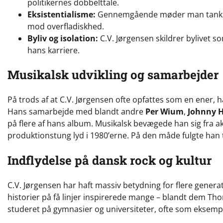
politikernes dobbelttale.
Eksistentialisme:
Gennemgående møder man tanker 
mod overfladiskhed.
Byliv og isolation:
C.V. Jørgensen skildrer bylivet s
hans karriere.
Musikalsk udvikling og samarbejder
På trods af at C.V. Jørgensen ofte opfattes som en ene
Hans samarbejde med blandt andre
Per Wium
,
Johnny 
på flere af hans album. Musikalsk bevægede han sig fra akus
produktionstung lyd i 1980’erne. På den måde fulgte han t
Indflydelse på dansk rock og kultur
C.V. Jørgensen har haft massiv betydning for flere genera
historier på få linjer inspirerede mange – blandt dem T
studeret på gymnasier og universiteter, ofte som eksempl