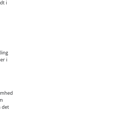
dt i
ling
er i
somhed
em
 det