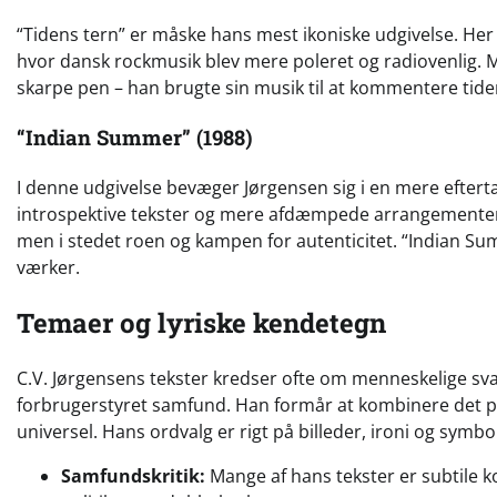
“Tidens tern” er måske hans mest ikoniske udgivelse. 
hvor dansk rockmusik blev mere poleret og radiovenlig. 
skarpe pen – han brugte sin musik til at kommentere tiden
“Indian Summer” (1988)
I denne udgivelse bevæger Jørgensen sig i en mere eft
introspektive tekster og mere afdæmpede arrangementer.
men i stedet roen og kampen for autenticitet. “Indian S
værker.
Temaer og lyriske kendetegn
C.V. Jørgensens tekster kredser ofte om menneskelige svag
forbrugerstyret samfund. Han formår at kombinere det per
universel. Hans ordvalg er rigt på billeder, ironi og symbol
Samfundskritik:
Mange af hans tekster er subtile