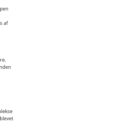
mpen
s af
re.
unden
plekse
blevet