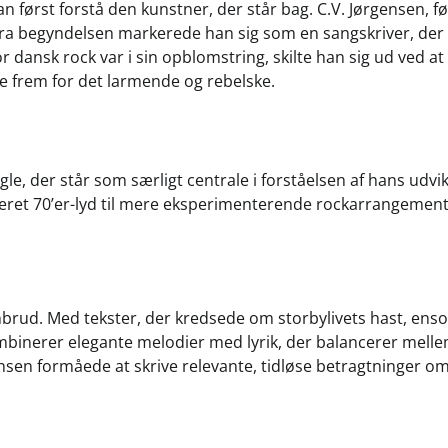
 først forstå den kunstner, der står bag. C.V. Jørgensen, fø
 fra begyndelsen markerede han sig som en sangskriver, der
r dansk rock var i sin opblomstring, skilte han sig ud ved at
e frem for det larmende og rebelske.
le, der står som særligt centrale i forståelsen af hans udvik
reret 70’er-lyd til mere eksperimenterende rockarrangement
brud. Med tekster, der kredsede om storbylivets hast, en
mbinerer elegante melodier med lyrik, der balancerer mell
sen formåede at skrive relevante, tidløse betragtninger om