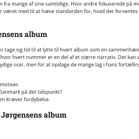
am fra mange af sine samtidige. Hvor andre fokuserede på m
r været med til at hæve standarden for, hvad der forventes 
gensens album
an tage sig tid til at lytte til hvert album som en sammenh
 hvor hvert nummer er en del af et større narrativ. Det kan
tydige svar, men for at opdage de mange lag i hans fortællin
motiver.
i Danmark på det tidspunkt?
sen kræver fordybelse.
. Jørgensens album