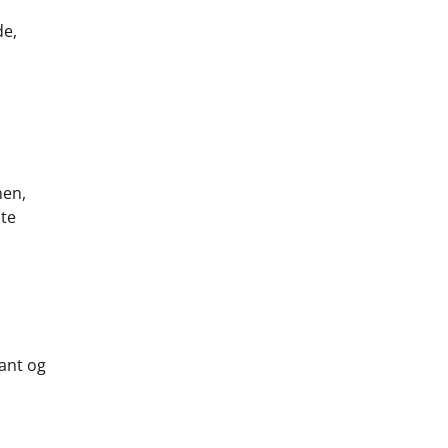
de,
n
nen,
bte
ant og