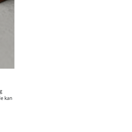
og
de kan