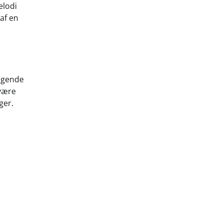
elodi
af en
ængende
 være
ger.