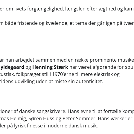
om livets forgængelighed, længslen efter ægthed og ka
om både fristende og kvælende, et tema der går igen på tvær
r, har han arbejdet sammen med en række prominente musike
Hyldegaard
og
Henning Stærk
har været afgørende for so
tisk, folkpræget stil i 1970’erne til mere elektrisk og
idens udvikling uden at miste sin autenticitet.
tioner af danske sangskrivere. Hans evne til at fortælle kom
homas Helmig, Søren Huss og Peter Sommer. Hans værker er 
er på lyrisk finesse i moderne dansk musik.