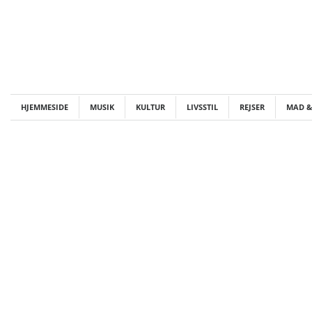
Skip
to
content
HJEMMESIDE
MUSIK
KULTUR
LIVSSTIL
REJSER
MAD &