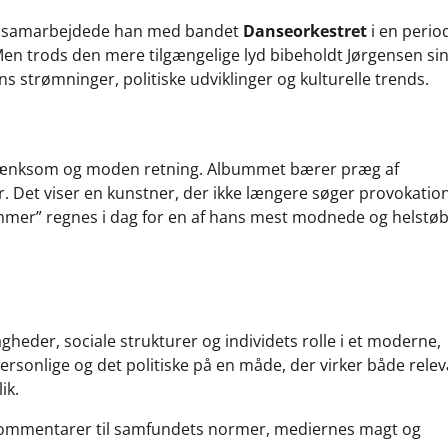
Her samarbejdede han med bandet
Danseorkestret
i en perio
Men trods den mere tilgængelige lyd bibeholdt Jørgensen si
s strømninger, politiske udviklinger og kulturelle trends.
ertænksom og moden retning. Albummet bærer præg af
 Det viser en kunstner, der ikke længere søger provokatio
ummer” regnes i dag for en af hans mest modnede og helstø
heder, sociale strukturer og individets rolle i et moderne,
sonlige og det politiske på en måde, der virker både relev
ik.
 kommentarer til samfundets normer, mediernes magt og