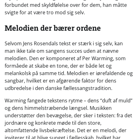
forbundet med skyldfølelse over for dem, han måtte
svigte for at være tro mod sig selv.
Melodien der bærer ordene
Selvom Jens Rosendals tekst er stærk i sig selv, kan
man ikke tale om sangens succes uden at nævne
melodien. Den er komponeret af Per Warming, som
formåede at skabe en tone, der er både let og
melankolsk på samme tid. Melodien er iørefaldende og
sangbar, hvilket er en afgørende faktor for dens
udbredelse i den danske fællessangstradition.
Warming fangede tekstens rytme – dens “duft af muld”
og dens himmelstræbende længsel. Musikken
understøtter den bevægelse, der sker i teksten: fra det
jordnære og konkrete møde til den store,
altomfattende livsbekræftelse. Det er en melodi, der
inviterer til at blive sunget i fællesskab, hvilket har