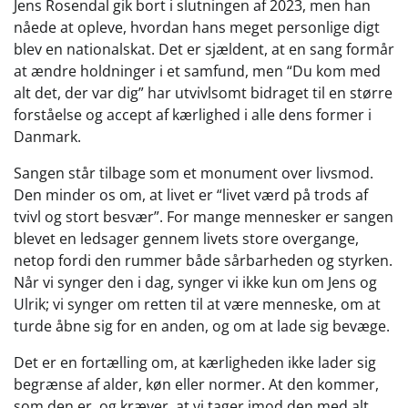
Jens Rosendal gik bort i slutningen af 2023, men han
nåede at opleve, hvordan hans meget personlige digt
blev en nationalskat. Det er sjældent, at en sang formår
at ændre holdninger i et samfund, men “Du kom med
alt det, der var dig” har utvivlsomt bidraget til en større
forståelse og accept af kærlighed i alle dens former i
Danmark.
Sangen står tilbage som et monument over livsmod.
Den minder os om, at livet er “livet værd på trods af
tvivl og stort besvær”. For mange mennesker er sangen
blevet en ledsager gennem livets store overgange,
netop fordi den rummer både sårbarheden og styrken.
Når vi synger den i dag, synger vi ikke kun om Jens og
Ulrik; vi synger om retten til at være menneske, om at
turde åbne sig for en anden, og om at lade sig bevæge.
Det er en fortælling om, at kærligheden ikke lader sig
begrænse af alder, køn eller normer. At den kommer,
som den er, og kræver, at vi tager imod den med alt,