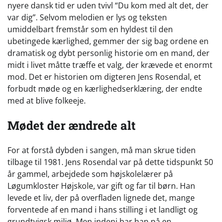
nyere dansk tid er uden tvivl “Du kom med alt det, der
var dig”. Selvom melodien er lys og teksten
umiddelbart fremstår som en hyldest til den
ubetingede kærlighed, gemmer der sig bag ordene en
dramatisk og dybt personlig historie om en mand, der
midt i livet måtte træffe et valg, der krævede et enormt
mod. Det er historien om digteren Jens Rosendal, et
forbudt møde og en kærlighedserklæring, der endte
med at blive folkeeje.
Mødet der ændrede alt
For at forstå dybden i sangen, må man skrue tiden
tilbage til 1981. Jens Rosendal var på dette tidspunkt 50
år gammel, arbejdede som højskolelærer på
Løgumkloster Højskole, var gift og far til børn. Han
levede et liv, der på overfladen lignede det, mange
forventede af en mand i hans stilling i et landligt og
grundtvigsk miljø. Men indeni bar han på en