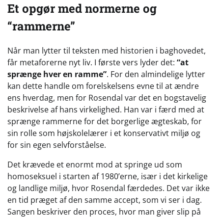
Et opgør med normerne og
“rammerne”
Når man lytter til teksten med historien i baghovedet,
får metaforerne nyt liv. I første vers lyder det:
“at
sprænge hver en ramme”
. For den almindelige lytter
kan dette handle om forelskelsens evne til at ændre
ens hverdag, men for Rosendal var det en bogstavelig
beskrivelse af hans virkelighed. Han var i færd med at
sprænge rammerne for det borgerlige ægteskab, for
sin rolle som højskolelærer i et konservativt miljø og
for sin egen selvforståelse.
Det krævede et enormt mod at springe ud som
homoseksuel i starten af 1980’erne, især i det kirkelige
og landlige miljø, hvor Rosendal færdedes. Det var ikke
en tid præget af den samme accept, som vi ser i dag.
Sangen beskriver den proces, hvor man giver slip på