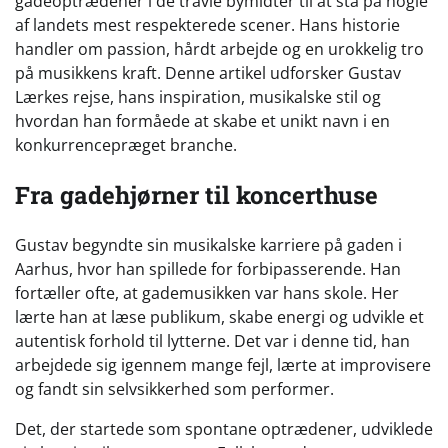
gadeoptrædener i de travle bymidter til at stå på nogle
af landets mest respekterede scener. Hans historie
handler om passion, hårdt arbejde og en urokkelig tro
på musikkens kraft. Denne artikel udforsker Gustav
Lærkes rejse, hans inspiration, musikalske stil og
hvordan han formåede at skabe et unikt navn i en
konkurrencepræget branche.
Fra gadehjørner til koncerthuse
Gustav begyndte sin musikalske karriere på gaden i
Aarhus, hvor han spillede for forbipasserende. Han
fortæller ofte, at gademusikken var hans skole. Her
lærte han at læse publikum, skabe energi og udvikle et
autentisk forhold til lytterne. Det var i denne tid, han
arbejdede sig igennem mange fejl, lærte at improvisere
og fandt sin selvsikkerhed som performer.
Det, der startede som spontane optrædener, udviklede