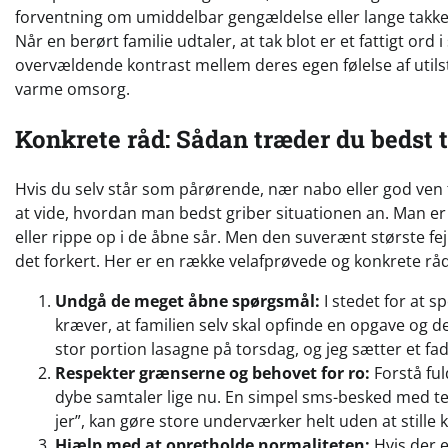
forventning om umiddelbar gengældelse eller lange takketal
Når en berørt familie udtaler, at tak blot er et fattigt ord 
overvældende kontrast mellem deres egen følelse af uti
varme omsorg.
Konkrete råd: Sådan træder du bedst t
Hvis du selv står som pårørende, nær nabo eller god ven t
at vide, hvordan man bedst griber situationen an. Man er
eller rippe op i de åbne sår. Men den suverænt største fejl
det forkert. Her er en række velafprøvede og konkrete råd
Undgå de meget åbne spørgsmål:
I stedet for at s
kræver, at familien selv skal opfinde en opgave og de
stor portion lasagne på torsdag, og jeg sætter et fad
Respekter grænserne og behovet for ro:
Forstå ful
dybe samtaler lige nu. En simpel sms-besked med te
jer”, kan gøre store underværker helt uden at stille k
Hjælp med at opretholde normaliteten:
Hvis der e