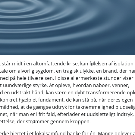
 står midt i en altomfattende krise, kan følelsen af isolation
le om alvorlig sygdom, en tragisk ulykke, en brand, der ha
 ned på hele tilværelsen. I disse allermørkeste stunder viser
t uundværlige styrke. At opleve, hvordan naboer, venner,
ed en udstrakt hånd, kan være en dybt transformerende opl
 konkret hjælp et fundament, de kan stå på, når deres egen
mildhed, at de gængse udtryk for taknemmelighed pludselig
et, når man er i frit fald, efterlader et uudsletteligt indtryk,
g lettelse, der strømmer gennem kroppen.
ke hjertet i et lokalsamfund banke for én. Mange oplever a