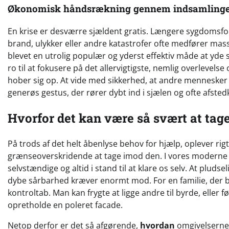
Økonomisk håndsrækning gennem indsamling
En krise er desværre sjældent gratis. Længere sygdomsfo
brand, ulykker eller andre katastrofer ofte medfører mass
blevet en utrolig populær og yderst effektiv måde at yde 
ro til at fokusere på det allervigtigste, nemlig overlevels
hober sig op. At vide med sikkerhed, at andre mennesker fri
generøs gestus, der rører dybt ind i sjælen og ofte afst
Hvorfor det kan være så svært at tag
På trods af det helt åbenlyse behov for hjælp, oplever rigt
grænseoverskridende at tage imod den. I vores moderne ku
selvstændige og altid i stand til at klare os selv. At plu
dybe sårbarhed kræver enormt mod. For en familie, der bef
kontroltab. Man kan frygte at ligge andre til byrde, eller 
opretholde en poleret facade.
Netop derfor er det så afgørende,
hvordan
omgivelserne v