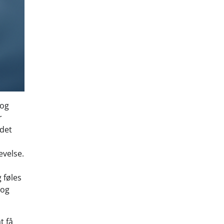
 og
r
 det
evelse.
 føles
 og
t få