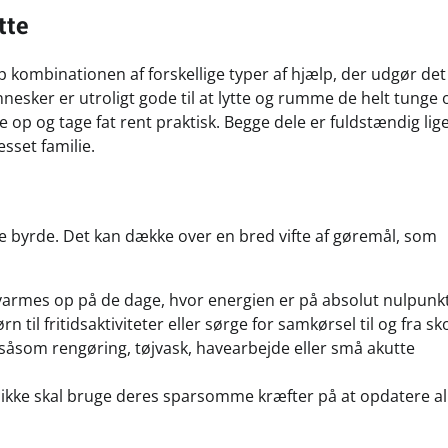
tte
p kombinationen af forskellige typer af hjælp, der udgør det
sker er utroligt gode til at lytte og rumme de helt tunge 
op og tage fat rent praktisk. Begge dele er fuldstændig lig
sset familie.
ske byrde. Det kan dække over en bred vifte af gøremål, som
varmes op på de dage, hvor energien er på absolut nulpunkt
 til fritidsaktiviteter eller sørge for samkørsel til og fra sko
såsom rengøring, tøjvask, havearbejde eller små akutte
 ikke skal bruge deres sparsomme kræfter på at opdatere all