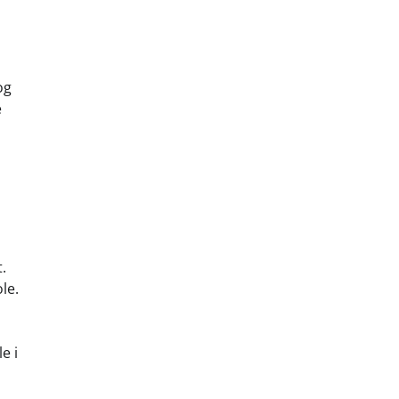
og
e
.
le.
e i