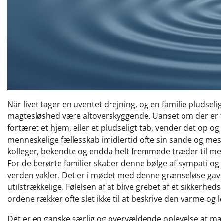
Når livet tager en uventet drejning, og en familie pludselig
magtesløshed være altoverskyggende. Uanset om der er ta
fortæret et hjem, eller et pludseligt tab, vender det op og
menneskelige fællesskab imidlertid ofte sin sande og mes
kolleger, bekendte og endda helt fremmede træder til m
For de berørte familier skaber denne bølge af sympati og
verden vakler. Det er i mødet med denne grænseløse gav
utilstrækkelige. Følelsen af at blive grebet af et sikkerhedsn
ordene rækker ofte slet ikke til at beskrive den varme o
Det er en ganske særlig og overvældende oplevelse at mær