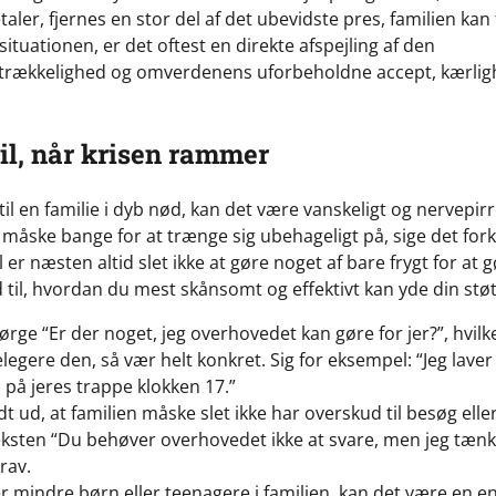
er, fjernes en stor del af det ubevidste pres, familien kan 
i situationen, er det oftest en direkte afspejling af den
lstrækkelighed og omverdenens uforbeholdne accept, kærli
il, når krisen rammer
il en familie i dyb nød, kan det være vanskeligt og nervepir
 måske bange for at trænge sig ubehageligt på, sige det for
 er næsten altid slet ikke at gøre noget af bare frygt for at 
 til, hvordan du mest skånsomt og effektivt kan yde din støt
pørge “Er der noget, jeg overhovedet kan gøre for jer?”, hvilk
legere den, så vær helt konkret. Sig for eksempel: “Jeg laver
 på jeres trappe klokken 17.”
dt ud, at familien måske slet ikke har overskud til besøg elle
ksten “Du behøver overhovedet ikke at svare, men jeg tænk
rav.
r mindre børn eller teenagere i familien, kan det være en 