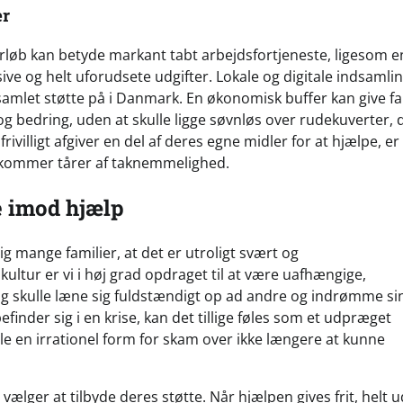
er
rløb kan betyde markant tabt arbejdsfortjeneste, ligesom e
ive og helt uforudsete udgifter. Lokale og digitale indsamli
samlet støtte på i Danmark. En økonomisk buffer kan give fa
e og bedring, uden at skulle ligge søvnløs over rudekuverter, 
villigt afgiver en del af deres egne midler for at hjælpe, er
edkommer tårer af taknemmelighed.
e imod hjælp
ig mange familier, at det er utroligt svært og
ltur er vi i høj grad opdraget til at være uafhængige,
dselig skulle læne sig fuldstændigt op ad andre og indrømme s
inder sig i en krise, kan det tillige føles som et udpræget
føle en irrationel form for skam over ikke længere at kunne
ælger at tilbyde deres støtte. Når hjælpen gives frit, helt 