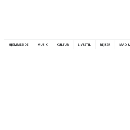
Skip
to
content
HJEMMESIDE
MUSIK
KULTUR
LIVSSTIL
REJSER
MAD &