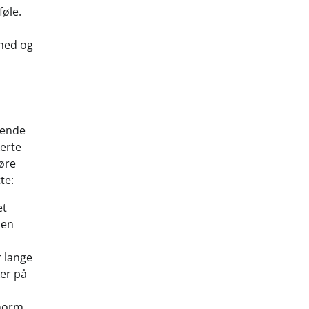
føle.
ghed og
rende
kerte
gøre
te:
et
 en
r lange
er på
enorm