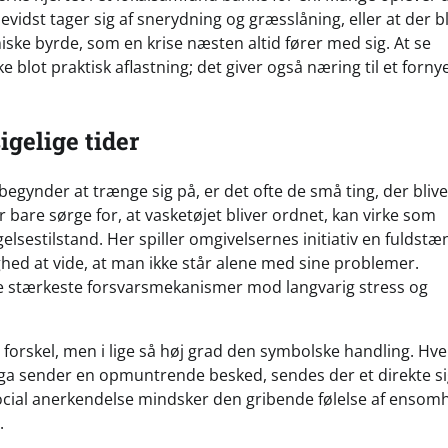
vidst tager sig af snerydning og græsslåning, eller at der bl
ske byrde, som en krise næsten altid fører med sig. At se
ot praktisk aflastning; det giver også næring til et forny
igelige tider
begynder at trænge sig på, er det ofte de små ting, der bliv
 bare sørge for, at vasketøjet bliver ordnet, kan virke som
gelsestilstand. Her spiller omgivelsernes initiativ en fuldstæ
ghed at vide, at man ikke står alene med sine problemer.
 de stærkeste forsvarsmekanismer mod langvarig stress og
 forskel, men i lige så høj grad den symbolske handling. Hv
ega sender en opmuntrende besked, sendes der et direkte s
 social anerkendelse mindsker den gribende følelse af ensom
.