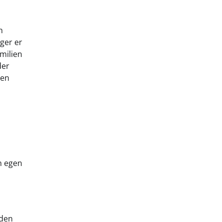
n
nger er
milien
der
 en
in egen
uden