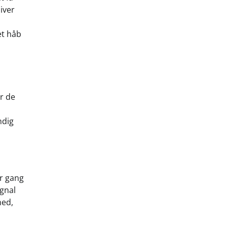
iver
et håb
er de
ndig
er gang
ignal
hed,