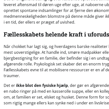
leveret aftensmad til døren uge efter uge, at naboerne ube
oprettet spontane indsamlinger for at fjerne den økonomi
medmenneskeligheden blomstre på denne måde giver ikke bl
i en tid, der ellers er præget af uvished.
Fællesskabets helende kraft i uforuds
Når chokket har lagt sig, og hverdagens barske realiteter 
mest uoverstigelige. At handle ind, smøre madpakker eller
bjergbestigning for en familie, der befinder sig i en undta
afgørende rolle. Psykologisk set skaber det en enorm try
Fællesskabets evne til at mobilisere ressourcer er en af
traumer.
Det er
ikke blot den fysiske hjælp
, der gør en afgørende
en nabo ringer på med en kasserolle suppe, eller en koll
om, at familien er set, elsket og husket. Denne form for
som rigtig mange ellers kan synke ned i under en livskrise