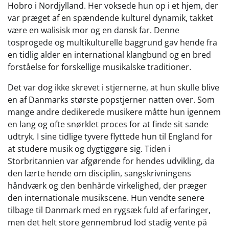
Hobro i Nordjylland. Her voksede hun op i et hjem, der
var præget af en spændende kulturel dynamik, takket
være en walisisk mor og en dansk far. Denne
tosprogede og multikulturelle baggrund gav hende fra
en tidlig alder en international klangbund og en bred
forståelse for forskellige musikalske traditioner.
Det var dog ikke skrevet i stjernerne, at hun skulle blive
en af Danmarks største popstjerner natten over. Som
mange andre dedikerede musikere måtte hun igennem
en lang og ofte snørklet proces for at finde sit sande
udtryk. I sine tidlige tyvere flyttede hun til England for
at studere musik og dygtiggøre sig. Tiden i
Storbritannien var afgørende for hendes udvikling, da
den lærte hende om disciplin, sangskrivningens
håndværk og den benhårde virkelighed, der præger
den internationale musikscene. Hun vendte senere
tilbage til Danmark med en rygsæk fuld af erfaringer,
men det helt store gennembrud lod stadig vente på