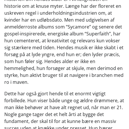
historie om at knuse myter. Længe har der floreret en
uskreven regel i underholdningsindustrien om, at
kvinder har en udløbsdato. Men med udgivelsen af
anmelderroste albums som “Sycamore” og senere det
gospel-inspirerede, energiske album “Superfaith”, har
hun cementeret, at kreativitet og relevans kun vokser
sig stærkere med tiden. Hendes musik er ikke skabt i et
forsøg på at lyde yngre, end hun er; den lyder præcis,
som hun føler sig. Hendes alder er ikke en
hemmelighed, hun forsøger at skjule, men derimod en
styrke, hun aktivt bruger til at navigere i branchen med
ro i maven.
Dette har også gjort hende til et enormt vigtigt
forbillede. Hun viser både unge og ældre drømmere, at
man ikke behøver at have alt regnet ud, når man er 21.
Nogle gange tager det et helt årti at bygge det
fundament, der skal til for at kunne bære en massiv
succes uden at knække under presset. Hun bærer