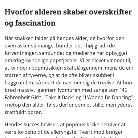
Hvorfor alderen skaber overskrifter
og fascination
Når snakken falder på hendes alder, og hvorfor den
overrasker så mange, bunder det i høj grad i de
forventninger, samfundet og medierne har opbygget
omkring kvindelige popstjerner. Vi er blevet vænnet til,
at kvinder i popmusikken skal slå igennem, mens de er i
starten af tyverne, og at de ofte bliver skubbet i
baggrunden, så snart de nærmer sig de tredive. At hun
brød massivt igennem lydmuren med sange som “45
Fahrenheit Girl”, “Take It Back” og “I Wanna Be Dancing”
i netop den alder, føles derfor som et stille, men yderst
kraftfuldt oprør.
Hendes succes beviser, at popmusik ikke behøver at
være forbeholdt de alleryngste. Tværtimod bringer