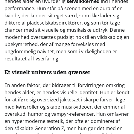
hendes alder en uvurderlig
selvsikkerhed
ind i hendes
performance. Hun står på scenen med en aura af en
kvinde, der kender sit eget værd, som ikke lader sig
diktere af pladeselskabsdirektører, og som tør tage
chancer med sit visuelle og musikalske udtryk. Denne
modenhed oversættes pudsigt nok til en vildskab og en
ubekymrethed, der af mange forveksles med
ungdommelig naivitet, men som i virkeligheden er
resultatet af livserfaring.
Et visuelt univers uden grænser
En anden faktor, der bidrager til forvirringen omkring
hendes alder, er hendes visuelle identitet. Hun er kendt
for at iføre sig oversized jakkesæt i skarpe farver, lege
med kønsroller og skabe musikvideoer, der emmer af
overskud, humor og vampyr-referencer. Hun omfavner
en hypermoderne æstetik, der ofte er domineret af
den såkaldte Generation Z, men hun gør det med en