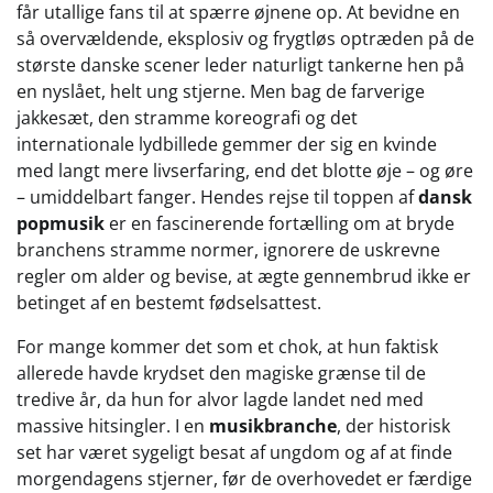
får utallige fans til at spærre øjnene op. At bevidne en
så overvældende, eksplosiv og frygtløs optræden på de
største danske scener leder naturligt tankerne hen på
en nyslået, helt ung stjerne. Men bag de farverige
jakkesæt, den stramme koreografi og det
internationale lydbillede gemmer der sig en kvinde
med langt mere livserfaring, end det blotte øje – og øre
– umiddelbart fanger. Hendes rejse til toppen af
dansk
popmusik
er en fascinerende fortælling om at bryde
branchens stramme normer, ignorere de uskrevne
regler om alder og bevise, at ægte gennembrud ikke er
betinget af en bestemt fødselsattest.
For mange kommer det som et chok, at hun faktisk
allerede havde krydset den magiske grænse til de
tredive år, da hun for alvor lagde landet ned med
massive hitsingler. I en
musikbranche
, der historisk
set har været sygeligt besat af ungdom og af at finde
morgendagens stjerner, før de overhovedet er færdige