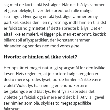
sig med de korte, blå lysbølger. Når det blå lys rammer
et gasmolekyle, bliver det spredt ud i alle mulige
retninger. Hver gang en blå lysbølge rammer en ny
partikel, kastes den i en ny retning, indtil himlen til sidst
er fuldstændig mættet af dette spredte blå lys. Det er
altså ikke et maleri, vi kigger på, men et enormt, kaotisk
billardspil af lyspartikler, der konstant rammer
hinanden og sendes ned mod vores øjne.
Hvorfor er himlen så ikke violet?
Her opstår et meget naturligt spørgsmål for den kvikke
læser. Hvis reglen er, at jo kortere bølgelængden er,
desto mere spredes lyset, burde himlen så ikke være
violet? Violet lys har nemlig en endnu kortere
bølgelængde end blåt lys. Rent fysisk spredes det
violette lys faktisk også mere end det blå. At vi alligevel
ser himlen som blå, skyldes to meget specifikke
faktorer: