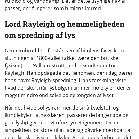
kuldioxid og vanddamp. Det er dette usynlige hav af
gasser, der fungerer som himlens lærred.
Lord Rayleigh og hemmeligheden
om spredning af lys
Gennembruddet i forståelsen af himlens farve kom i
slutningen af 1800-tallet takket være den britiske
fysiker John William Strutt, bedre kendt som Lord
Rayleigh. Han opdagede det fænomen, der i dag bærer
hans navn: Rayleigh-spredning. Hans forskning viste,
hvad der sker, når lysbølger rammer molekyler, der er
meget mindre end selve bølgelængden af lyset.
Når det hvide sollys rammer de små kvælstof- og
iltmolekyler i atmosfæren, passerer de lange røde og
gule lysbølger relativt uforstyrret igennem. De er
simpelthen for store til at lade sig påvirke mærkbart af
de mikroskopiske molekyler. Anderledes forholder det