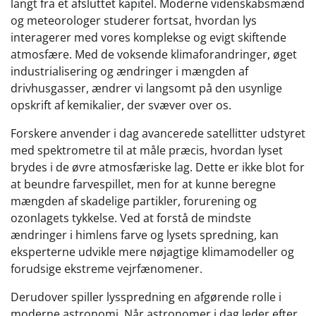
langt fra et afsluttet kapitel. Moderne videnskabsmænd
og meteorologer studerer fortsat, hvordan lys
interagerer med vores komplekse og evigt skiftende
atmosfære. Med de voksende klimaforandringer, øget
industrialisering og ændringer i mængden af
drivhusgasser, ændrer vi langsomt på den usynlige
opskrift af kemikalier, der svæver over os.
Forskere anvender i dag avancerede satellitter udstyret
med spektrometre til at måle præcis, hvordan lyset
brydes i de øvre atmosfæriske lag. Dette er ikke blot for
at beundre farvespillet, men for at kunne beregne
mængden af skadelige partikler, forurening og
ozonlagets tykkelse. Ved at forstå de mindste
ændringer i himlens farve og lysets spredning, kan
eksperterne udvikle mere nøjagtige klimamodeller og
forudsige ekstreme vejrfænomener.
Derudover spiller lysspredning en afgørende rolle i
moderne astronomi. Når astronomer i dag leder efter