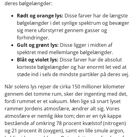
deres bølgelængder:
Rødt og orange lys:
Disse farver har de længste
bølgelængder i det synlige spektrum og bevæger
sig mere uforstyrret gennem gasser og
forhindringer.
Gult og grønt lys:
Disse ligger i midten af
spektret med mellemlange bølgelængder.
Blåt og violet lys:
Disse farver har de absolut
korteste bølgelængder og har enormt let ved at
støde ind i selv de mindste partikler på deres vej.
Når solens lys rejser de cirka 150 millioner kilometer
gennem det tomme rum, sker der ingenting med det,
fordi rummet er et vakuum. Men lige så snart lyset
rammer Jordens atmosfære, ændrer alt sig. Vores
atmosfære er nemlig ikke tom; den er en tyk kappe
bestående af omkring 78 procent kvælstof (nitrogen)
og 21 procent ilt (oxygen), samt en lille smule argon,