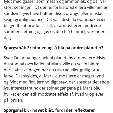
fyldt med gasser som metan og ammoniak, og der var
stort set ingen ilt. I denne forhistoriske æra ville himlen
sandsynligvis have haft en diset, orange eller måske
svagt grønlig nuance. Det var først, da cyanobakterier
begyndte at producere ilt, at atmosfæren ændrede
sammensætning og gav os den blå himmel, vi kender i
dag.
Spørgsmål: Er himlen også blå på andre planeter?
Svar: Det afhænger helt af planetens atmosfære. Hvis
du stod på overfladen af Mars, ville du se en himmel,
der i løbet af dagen har en rustrød eller gullig-brun
farve. Det skyldes, at Mars’ atmosfære er meget tynd
og fyldt med fint, jernholdigt støv, der spreder det røde
lys. Interessant nok er solnedgangene på Mars blå,
hvilket er den stik modsatte effekt af, hvad vi oplever
på Jorden.
Spørgsmål: Er havet blåt, fordi det reflekterer