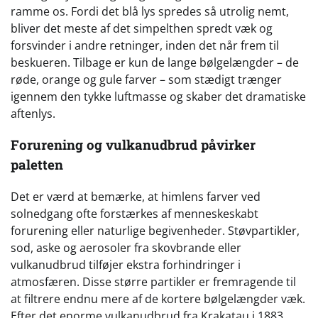
ramme os. Fordi det blå lys spredes så utrolig nemt,
bliver det meste af det simpelthen spredt væk og
forsvinder i andre retninger, inden det når frem til
beskueren. Tilbage er kun de lange bølgelængder – de
røde, orange og gule farver – som stædigt trænger
igennem den tykke luftmasse og skaber det dramatiske
aftenlys.
Forurening og vulkanudbrud påvirker
paletten
Det er værd at bemærke, at himlens farver ved
solnedgang ofte forstærkes af menneskeskabt
forurening eller naturlige begivenheder. Støvpartikler,
sod, aske og aerosoler fra skovbrande eller
vulkanudbrud tilføjer ekstra forhindringer i
atmosfæren. Disse større partikler er fremragende til
at filtrere endnu mere af de kortere bølgelængder væk.
Efter det enorme vulkanudbrud fra Krakatau i 1883