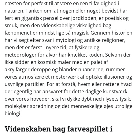
næsten for perfekt til at være en ren tilfældighed i
naturen. Tanken om, at nogen eller noget bevidst har
ført en gigantisk pensel over jordkloden, er poetisk og
smuk, men den videnskabelige virkelighed bag
fænomenet er mindst lige så magisk. Gennem historien
har vi søgt efter svar i mytologi og antikke religioner,
men det er først i nyere tid, at fysikere og
meteorologer for alvor har knækket koden. Selvom der
ikke sidder en kosmisk maler med en palet af
akrylfarger deroppe og blander nuancerne, rummer
vores atmosfære et mesterværk af optiske illusioner og
usynlige partikler. For at forstå, hvem eller rettere hvad
der egentlig har ansvaret for dette daglige kunstværk
over vores hoveder, skal vi dykke dybt ned i lysets fysik,
molekylær spredning og det menneskelige øjes utrolige
biologi.
Videnskaben bag farvespillet i