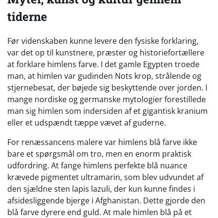
tiderne
Før videnskaben kunne levere den fysiske forklaring,
var det op til kunstnere, præster og historiefortællere
at forklare himlens farve. I det gamle Egypten troede
man, at himlen var gudinden Nots krop, strålende og
stjernebesat, der bøjede sig beskyttende over jorden. I
mange nordiske og germanske mytologier forestillede
man sig himlen som indersiden af et gigantisk kranium
eller et udspændt tæppe vævet af guderne.
For renæssancens malere var himlens blå farve ikke
bare et spørgsmål om tro, men en enorm praktisk
udfordring. At fange himlens perfekte blå nuance
krævede pigmentet ultramarin, som blev udvundet af
den sjældne sten lapis lazuli, der kun kunne findes i
afsidesliggende bjerge i Afghanistan. Dette gjorde den
blå farve dyrere end guld. At male himlen blå på et