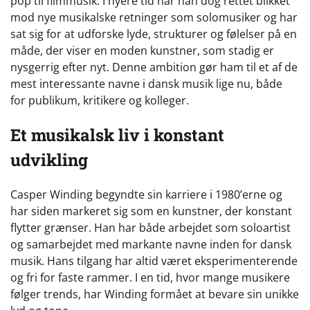
pop til filmmusik. I nyere tid har han dog rettet blikket
mod nye musikalske retninger som solomusiker og har
sat sig for at udforske lyde, strukturer og følelser på en
måde, der viser en moden kunstner, som stadig er
nysgerrig efter nyt. Denne ambition gør ham til et af de
mest interessante navne i dansk musik lige nu, både
for publikum, kritikere og kolleger.
Et musikalsk liv i konstant
udvikling
Casper Winding begyndte sin karriere i 1980’erne og
har siden markeret sig som en kunstner, der konstant
flytter grænser. Han har både arbejdet som soloartist
og samarbejdet med markante navne inden for dansk
musik. Hans tilgang har altid været eksperimenterende
og fri for faste rammer. I en tid, hvor mange musikere
følger trends, har Winding formået at bevare sin unikke