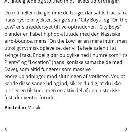
At finde glæde og stolthed midt i livets udfordringer.
Du må heller ikke glemme de tunge, dansable tracks fra
hans nyere projekter. Sange som “City Boys” og “On the
Low” er skræddersyet til live-optrædener. “City Boys”
blander en flabet hiphop-attitude med den klassiske
afro-bounce, mens “On the Low” er en mere intim, men
utroligt rytmisk oplevelse, der vil få hele salen til at
svinge i takt. Endelig bør du dykke ned i numre som “It’s
Plenty” og “Location” (hans ikoniske samarbejde med
Dave), som altid fungerer som massive
energiudladninger mod slutningen af sætlisten. Ved at
kende disse sange ud og ind, sikrer du dig, at du ikke
blot er en tilskuer, men en aktiv del af den historiske
fest, der venter forude.
Posted in
Musik
Indlægsnavigation