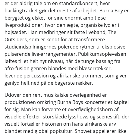
er der aldrig tale om en standardkoncert, hvor
backingtracket gør det meste af arbejdet. Burna Boy er
berygtet og elsket for sine enormt ambitiøse
liveproduktioner, hvor den ægte, organiske lyd er i
højsædet. Han medbringer sit faste liveband, The
Outsiders, som er kendt for at transformere
studieindspilningernes polerede rytmer til eksplosive,
pulserende live-arrangementer. Publikumsoplevelsen
løftes til et helt nyt niveau, når de tunge basslag fra
afro-fusion genren blandes med blæserrækker,
levende percussion og afrikanske trommer, som giver
genlyd helt ned på de bagerste rækker.
Udover den rent musikalske overlegenhed er
produktionen omkring Burna Boys koncerter et kapitel
for sig. Man kan forvente et overflødighedshorn af
visuelle effekter, storslåede lysshows og sceneskift, der
visuelt fortæller historien om hans afrikanske arv
blandet med global popkultur. Showet appellerer ikke