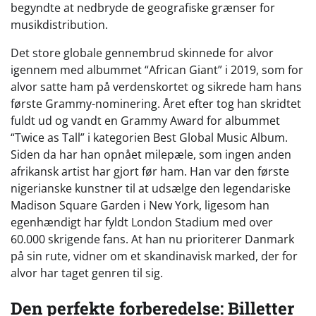
begyndte at nedbryde de geografiske grænser for
musikdistribution.
Det store globale gennembrud skinnede for alvor
igennem med albummet “African Giant” i 2019, som for
alvor satte ham på verdenskortet og sikrede ham hans
første Grammy-nominering. Året efter tog han skridtet
fuldt ud og vandt en Grammy Award for albummet
“Twice as Tall” i kategorien Best Global Music Album.
Siden da har han opnået milepæle, som ingen anden
afrikansk artist har gjort før ham. Han var den første
nigerianske kunstner til at udsælge den legendariske
Madison Square Garden i New York, ligesom han
egenhændigt har fyldt London Stadium med over
60.000 skrigende fans. At han nu prioriterer Danmark
på sin rute, vidner om et skandinavisk marked, der for
alvor har taget genren til sig.
Den perfekte forberedelse: Billetter