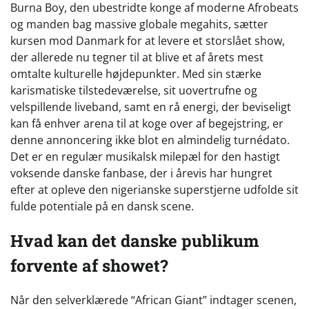
Burna Boy, den ubestridte konge af moderne Afrobeats
og manden bag massive globale megahits, sætter
kursen mod Danmark for at levere et storslået show,
der allerede nu tegner til at blive et af årets mest
omtalte kulturelle højdepunkter. Med sin stærke
karismatiske tilstedeværelse, sit uovertrufne og
velspillende liveband, samt en rå energi, der beviseligt
kan få enhver arena til at koge over af begejstring, er
denne annoncering ikke blot en almindelig turnédato.
Det er en regulær musikalsk milepæl for den hastigt
voksende danske fanbase, der i årevis har hungret
efter at opleve den nigerianske superstjerne udfolde sit
fulde potentiale på en dansk scene.
Hvad kan det danske publikum
forvente af showet?
Når den selverklærede “African Giant” indtager scenen,