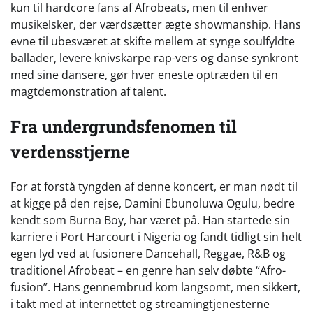
kun til hardcore fans af Afrobeats, men til enhver
musikelsker, der værdsætter ægte showmanship. Hans
evne til ubesværet at skifte mellem at synge soulfyldte
ballader, levere knivskarpe rap-vers og danse synkront
med sine dansere, gør hver eneste optræden til en
magtdemonstration af talent.
Fra undergrundsfenomen til
verdensstjerne
For at forstå tyngden af denne koncert, er man nødt til
at kigge på den rejse, Damini Ebunoluwa Ogulu, bedre
kendt som Burna Boy, har været på. Han startede sin
karriere i Port Harcourt i Nigeria og fandt tidligt sin helt
egen lyd ved at fusionere Dancehall, Reggae, R&B og
traditionel Afrobeat – en genre han selv døbte “Afro-
fusion”. Hans gennembrud kom langsomt, men sikkert,
i takt med at internettet og streamingtjenesterne