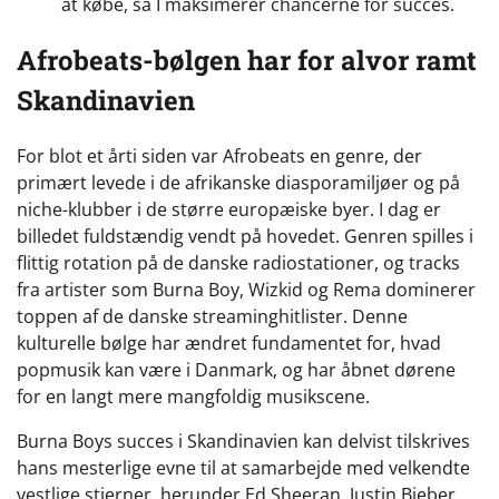
at købe, så I maksimerer chancerne for succes.
Afrobeats-bølgen har for alvor ramt
Skandinavien
For blot et årti siden var Afrobeats en genre, der
primært levede i de afrikanske diasporamiljøer og på
niche-klubber i de større europæiske byer. I dag er
billedet fuldstændig vendt på hovedet. Genren spilles i
flittig rotation på de danske radiostationer, og tracks
fra artister som Burna Boy, Wizkid og Rema dominerer
toppen af de danske streaminghitlister. Denne
kulturelle bølge har ændret fundamentet for, hvad
popmusik kan være i Danmark, og har åbnet dørene
for en langt mere mangfoldig musikscene.
Burna Boys succes i Skandinavien kan delvist tilskrives
hans mesterlige evne til at samarbejde med velkendte
vestlige stjerner, herunder Ed Sheeran, Justin Bieber,