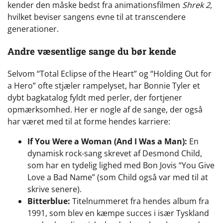
kender den måske bedst fra animationsfilmen
Shrek 2
,
hvilket beviser sangens evne til at transcendere
generationer.
Andre væsentlige sange du bør kende
Selvom “Total Eclipse of the Heart” og “Holding Out for
a Hero” ofte stjæler rampelyset, har Bonnie Tyler et
dybt bagkatalog fyldt med perler, der fortjener
opmærksomhed. Her er nogle af de sange, der også
har været med til at forme hendes karriere:
If You Were a Woman (And I Was a Man):
En
dynamisk rock-sang skrevet af Desmond Child,
som har en tydelig lighed med Bon Jovis “You Give
Love a Bad Name” (som Child også var med til at
skrive senere).
Bitterblue:
Titelnummeret fra hendes album fra
1991, som blev en kæmpe succes i især Tyskland