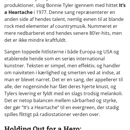
produktioner, slog Bonnie Tyler igennem med hittet
It’s
a Heartache
i 1977. Denne sang repræsenterer en
anden side af hendes talent, nemlig evnen til at blande
rock med elementer af countrymusik. Nummeret er
mere nedbarberet end hendes senere 80’er-hits, men
det er ikke mindre kraftfuldt.
Sangen toppede hitlisterne i både Europa og USA og
etablerede hende som en seriøs international
kunstner. Teksten er simpel, men effektiv, og handler
om naiviteten i kærlighed og smerten ved at indse, at
man er blevet narret. Det er en sang, der appellerer til
alle, der nogensinde har fået deres hjerte knust, og
Tylers levering er fyldt med en slags trodsig melankoli.
Det er netop balancen mellem sårbarhed og styrke,
der gør “It’s a Heartache” til en evergreen, der stadig
spilles flittigt på radiostationer verden over.
Holding Out for a Hero: