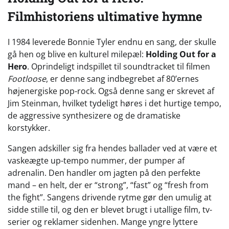
Filmhistoriens ultimative hymne
I 1984 leverede Bonnie Tyler endnu en sang, der skulle
gå hen og blive en kulturel milepæl:
Holding Out for a
Hero
. Oprindeligt indspillet til soundtracket til filmen
Footloose
, er denne sang indbegrebet af 80’ernes
højenergiske pop-rock. Også denne sang er skrevet af
Jim Steinman, hvilket tydeligt høres i det hurtige tempo,
de aggressive synthesizere og de dramatiske
korstykker.
Sangen adskiller sig fra hendes ballader ved at være et
vaskeægte up-tempo nummer, der pumper af
adrenalin. Den handler om jagten på den perfekte
mand – en helt, der er “strong”, “fast” og “fresh from
the fight”. Sangens drivende rytme gør den umulig at
sidde stille til, og den er blevet brugt i utallige film, tv-
serier og reklamer sidenhen. Mange yngre lyttere