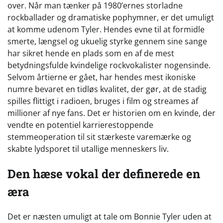
over. Når man tænker på 1980’ernes storladne
rockballader og dramatiske pophymner, er det umuligt
at komme udenom Tyler. Hendes evne til at formidle
smerte, længsel og ukuelig styrke gennem sine sange
har sikret hende en plads som en af de mest
betydningsfulde kvindelige rockvokalister nogensinde.
Selvom årtierne er gået, har hendes mest ikoniske
numre bevaret en tidløs kvalitet, der gør, at de stadig
spilles flittigt i radioen, bruges i film og streames af
millioner af nye fans. Det er historien om en kvinde, der
vendte en potentiel karrierestoppende
stemmeoperation til sit stærkeste varemærke og
skabte lydsporet til utallige menneskers liv.
Den hæse vokal der definerede en
æra
Det er næsten umuligt at tale om Bonnie Tyler uden at