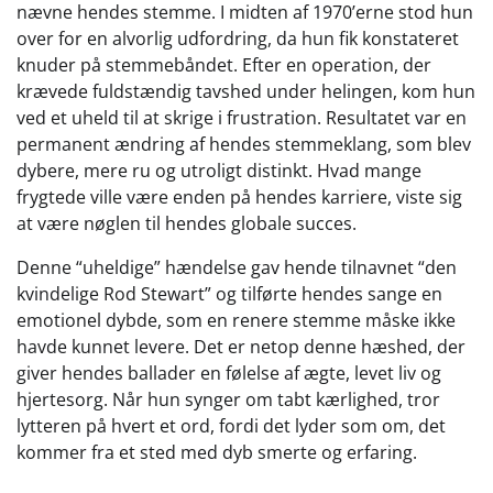
nævne hendes stemme. I midten af 1970’erne stod hun
over for en alvorlig udfordring, da hun fik konstateret
knuder på stemmebåndet. Efter en operation, der
krævede fuldstændig tavshed under helingen, kom hun
ved et uheld til at skrige i frustration. Resultatet var en
permanent ændring af hendes stemmeklang, som blev
dybere, mere ru og utroligt distinkt. Hvad mange
frygtede ville være enden på hendes karriere, viste sig
at være nøglen til hendes globale succes.
Denne “uheldige” hændelse gav hende tilnavnet “den
kvindelige Rod Stewart” og tilførte hendes sange en
emotionel dybde, som en renere stemme måske ikke
havde kunnet levere. Det er netop denne hæshed, der
giver hendes ballader en følelse af ægte, levet liv og
hjertesorg. Når hun synger om tabt kærlighed, tror
lytteren på hvert et ord, fordi det lyder som om, det
kommer fra et sted med dyb smerte og erfaring.