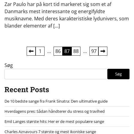
Zar Paulo har på kort tid markeret sig som et af
Danmarks mest interessante og energifyldte
musiknavne. Med deres karakteristiske lydunivers, som
blander elementer af […]
Indlægsinddeling
1
…
86
87
88
…
97
Søg
Søg
Recent Posts
De 10 bedste sange fra Frank Sinatra: Den ultimative guide
Hverdagens pres: Sådan håndterer du stress og travlhed
Emil Langes største hits: Her er de mest populære sange
Charles Aznavours 7 største og mest ikoniske sange